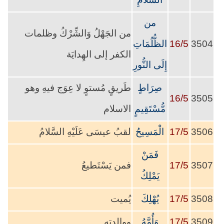
من
من الجَهْلُ وَالشِّرْكُ وظلمات
3504
16/5
الظُّلُمَاتِ
الكفر إلى الهِدايَة
إِلَى النُّورِ
صِرَاطٍ
طَريقٍ مُستوٍ لا عِوَج فيهِ وهو
16/5
3505
مُّسْتَقِيمٍ
الاسلام
3506
17/5
الْمَسِيحُ
لقبُ عيسَى عَلَيْهِ السَّلامُ
فَمَنْ
3507
17/5
فمن يَسْتَطيعُ
يَمْلِكُ
3508
17/5
يُهْلِكَ
يُميت
3509
17/5
وَأُمَّهُ
ووالدته