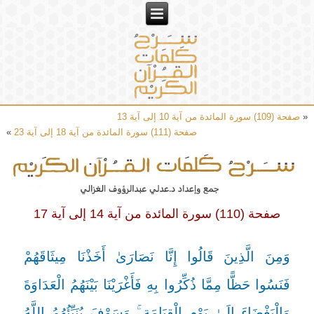
«
صفحة (109) سورة المائدة من آية 10 إلى آية 13
صفحة (111) سورة المائدة من آية 18 إلى آية 23
»
صفحة (110) سورة المائدة من آية 14 إلى آية 17
وَمِنَ الَّذِينَ قَالُوا إِنَّا نَصَارَىٰ أَخَذْنَا مِيثَاقَهُمْ
فَنَسُوا حَظًّا مِمَّا ذُكِّرُوا بِهِ فَأَغْرَيْنَا بَيْنَهُمُ الْعَدَاوَةَ
وَالْبَغْضَاءَ إِلَىٰ يَوْمِ الْقِيَامَةِ ۚ وَسَوْفَ يُنَبِّئُهُمُ اللَّهُ