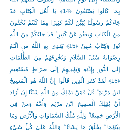
بِمَا كَانُوا يَصْنَعُونَ ﴿14﴾ يَا أَهْلَ الْكِتَابِ قَدْ
جَاءَكُمْ رَسُولُنَا يُبَيِّنُ لَكُمْ كَثِيرًا مِمَّا كُنْتُمْ تُخْفُونَ
مِنَ الْكِتَابِ وَيَعْفُو عَنْ كَثِيرٍ ۚ قَدْ جَاءَكُمْ مِنَ اللَّهِ
نُورٌ وَكِتَابٌ مُبِينٌ ﴿15﴾ يَهْدِي بِهِ اللَّهُ مَنِ اتَّبَعَ
رِضْوَانَهُ سُبُلَ السَّلَامِ وَيُخْرِجُهُمْ مِنَ الظُّلُمَاتِ
إِلَى النُّورِ بِإِذْنِهِ وَيَهْدِيهِمْ إِلَىٰ صِرَاطٍ مُسْتَقِيمٍ
﴿16﴾ لَقَدْ كَفَرَ الَّذِينَ قَالُوا إِنَّ اللَّهَ هُوَ الْمَسِيحُ
ابْنُ مَرْيَمَ ۚ قُلْ فَمَنْ يَمْلِكُ مِنَ اللَّهِ شَيْئًا إِنْ أَرَادَ
أَنْ يُهْلِكَ الْمَسِيحَ ابْنَ مَرْيَمَ وَأُمَّهُ وَمَنْ فِي
الْأَرْضِ جَمِيعًا ۗ وَلِلَّهِ مُلْكُ السَّمَاوَاتِ وَالْأَرْضِ وَمَا
بَيْنَهُمَا ۚ يَخْلُقُ مَا يَشَاءُ ۚ وَاللَّهُ عَلَىٰ كُلِّ شَيْءٍ