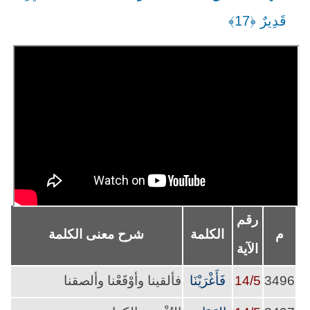
قَدِيرٌ ﴿17﴾
رقم
م
الكلمة
شرح معنى الكلمة
الآية
3496
14/5
فَأَغْرَيْنَا
فألقينا وأوْقَعْنا وألصقنا