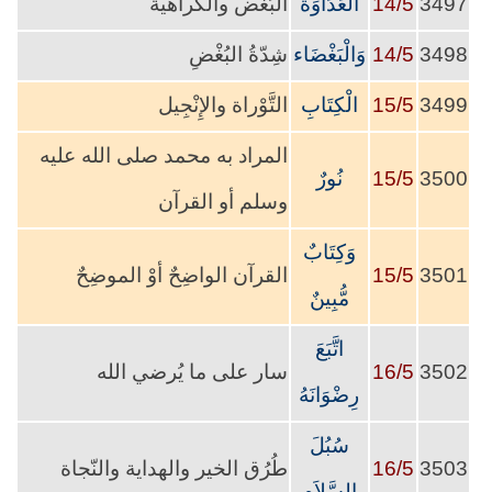
3497
14/5
العَدَاوَة
البُغْض والكراهية
3498
14/5
وَالْبَغْضَاء
شِدّةُ البُغْضِ
3499
15/5
الْكِتَابِ
التَّوْراة والإِنْجِيل
المراد به محمد صلى الله عليه
3500
15/5
نُورٌ
وسلم أو القرآن
وَكِتَابٌ
3501
15/5
القرآن الواضِحٌ أوْ الموضِحٌ
مُّبِينٌ
اتَّبَعَ
3502
16/5
سار على ما يُرضي الله
رِضْوَانَهُ
سُبُلَ
3503
16/5
طُرُق الخير والهداية والنّجاة
السَّلاَمِ