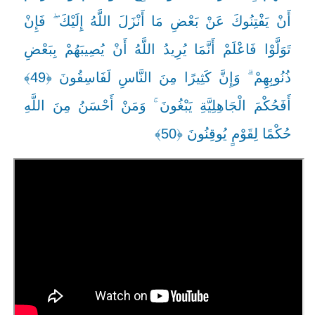
أَنْ يَفْتِنُوكَ عَنْ بَعْضِ مَا أَنْزَلَ اللَّهُ إِلَيْكَ ۖ فَإِنْ
تَوَلَّوْا فَاعْلَمْ أَنَّمَا يُرِيدُ اللَّهُ أَنْ يُصِيبَهُمْ بِبَعْضِ
ذُنُوبِهِمْ ۗ وَإِنَّ كَثِيرًا مِنَ النَّاسِ لَفَاسِقُونَ ﴿49﴾
أَفَحُكْمَ الْجَاهِلِيَّةِ يَبْغُونَ ۚ وَمَنْ أَحْسَنُ مِنَ اللَّهِ
حُكْمًا لِقَوْمٍ يُوقِنُونَ ﴿50﴾