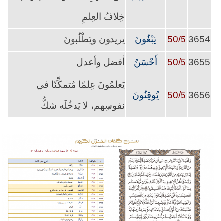
خِلافُ العِلمِ
3654
50/5
يَبْغُونَ
يريدون ويَطْلُبونَ
3655
50/5
أَحْسَنُ
أفضل وأعدل
يَعلمُونَ عِلمًا مُتمكِّنًا في
3656
50/5
يُوقِنُونَ
نفوسِهم، لا يَدخُلَه شكٌّ