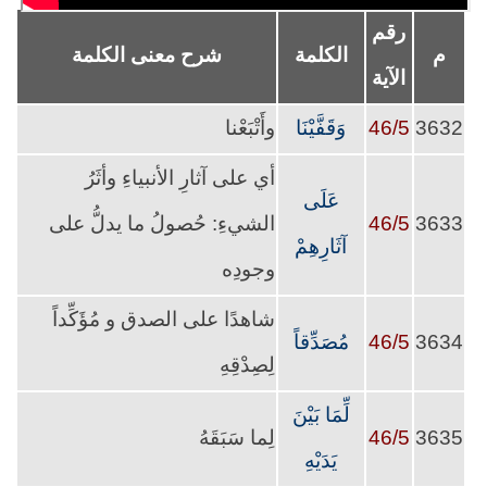
رقم
م
الكلمة
شرح معنى الكلمة
الآية
3632
46/5
وَقَفَّيْنَا
وأَتْبَعْنا
أي على آثارِ الأنبياءِ وأثَرُ
عَلَى
3633
46/5
الشيءِ: حُصولُ ما يدلُّ على
آثَارِهِمْ
وجودِه
شاهدًا على الصدق و مُؤَكِّداً
3634
46/5
مُصَدِّقاً
لِصِدْقِهِ
لِّمَا بَيْنَ
3635
46/5
لِما سَبَقَهُ
يَدَيْهِ