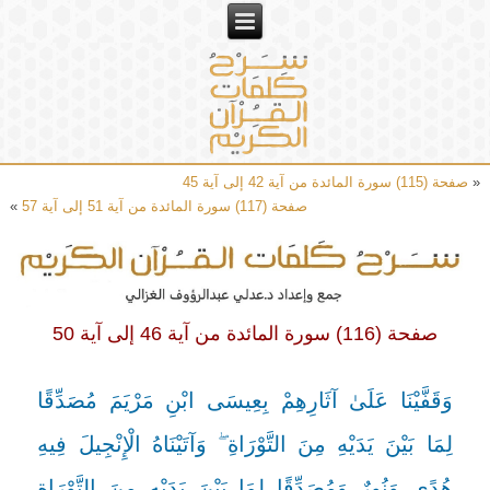
«
صفحة (115) سورة المائدة من آية 42 إلى آية 45
صفحة (117) سورة المائدة من آية 51 إلى آية 57
»
صفحة (116) سورة المائدة من آية 46 إلى آية 50
وَقَفَّيْنَا عَلَىٰ آثَارِهِمْ بِعِيسَى ابْنِ مَرْيَمَ مُصَدِّقًا
لِمَا بَيْنَ يَدَيْهِ مِنَ التَّوْرَاةِ ۖ وَآتَيْنَاهُ الْإِنْجِيلَ فِيهِ
هُدًى وَنُورٌ وَمُصَدِّقًا لِمَا بَيْنَ يَدَيْهِ مِنَ التَّوْرَاةِ