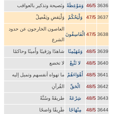
3636
46/5
وَمَوْعِظَةً
ونَصيحة وتذكير بالعواقب
3637
47/5
وَلْيَحْكُمْ
وَلْيَقضِ ويَفْصِلْ
العاصون الخارجون عن حدود
3638
47/5
الْفَاسِقُونَ
الشرع
3639
48/5
وَمُهَيْمِنًا
شاهدًا ورَقيبًا وأَمينًا وحاكمًا
3640
48/5
لا تَتَّبِعْ
لا تخضع
3641
48/5
أَهْوَاءَهُمْ
ما تهواه أنفسهم وتميل إليه
3642
48/5
الْحَقِّ
القُرآنِ
3643
48/5
شِرْعَةً
طريقَةً وسُنَّةً
3644
48/5
مِنْهَاجًا
طَرِيقًا وَاضحًا