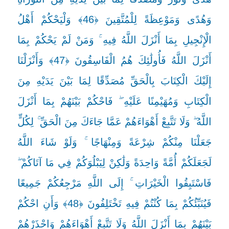
وَهُدًى وَمَوْعِظَةً لِلْمُتَّقِينَ ﴿46﴾ وَلْيَحْكُمْ أَهْلُ
الْإِنْجِيلِ بِمَا أَنْزَلَ اللَّهُ فِيهِ ۚ وَمَنْ لَمْ يَحْكُمْ بِمَا
أَنْزَلَ اللَّهُ فَأُولَٰئِكَ هُمُ الْفَاسِقُونَ ﴿47﴾ وَأَنْزَلْنَا
إِلَيْكَ الْكِتَابَ بِالْحَقِّ مُصَدِّقًا لِمَا بَيْنَ يَدَيْهِ مِنَ
الْكِتَابِ وَمُهَيْمِنًا عَلَيْهِ ۖ فَاحْكُمْ بَيْنَهُمْ بِمَا أَنْزَلَ
اللَّهُ ۖ وَلَا تَتَّبِعْ أَهْوَاءَهُمْ عَمَّا جَاءَكَ مِنَ الْحَقِّ ۚ لِكُلٍّ
جَعَلْنَا مِنْكُمْ شِرْعَةً وَمِنْهَاجًا ۚ وَلَوْ شَاءَ اللَّهُ
لَجَعَلَكُمْ أُمَّةً وَاحِدَةً وَلَٰكِنْ لِيَبْلُوَكُمْ فِي مَا آتَاكُمْ ۖ
فَاسْتَبِقُوا الْخَيْرَاتِ ۚ إِلَى اللَّهِ مَرْجِعُكُمْ جَمِيعًا
فَيُنَبِّئُكُمْ بِمَا كُنْتُمْ فِيهِ تَخْتَلِفُونَ ﴿48﴾ وَأَنِ احْكُمْ
بَيْنَهُمْ بِمَا أَنْزَلَ اللَّهُ وَلَا تَتَّبِعْ أَهْوَاءَهُمْ وَاحْذَرْهُمْ