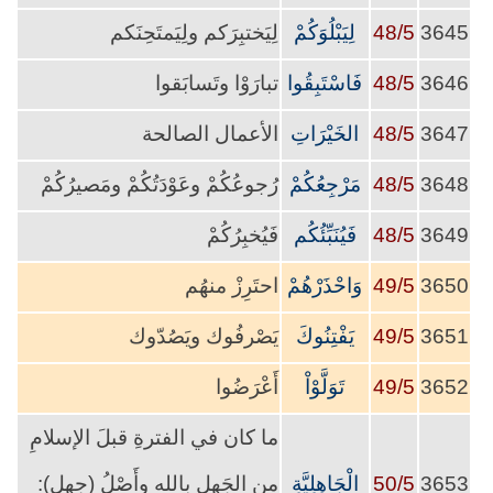
3645
48/5
لِيَبْلُوَكُمْ
لِيَختبِرَكم ولِيَمتَحِنَكم
3646
48/5
فَاسْتَبِقُوا
تبارَوْا وتَسابَقوا
3647
48/5
الخَيْرَاتِ
الأعمال الصالحة
3648
48/5
مَرْجِعُكُمْ
رُجوعُكُمْ وعَوْدَتُكُمْ ومَصيرُكُمْ
3649
48/5
فَيُنَبِّئُكُم
فَيُخبِرُكُمْ
3650
49/5
وَاحْذَرْهُمْ
احتَرِزْ منهُم
3651
49/5
يَفْتِنُوكَ
يَصْرفُوك ويَصُدّوك
3652
49/5
تَوَلَّوْاْ
أَعْرَضُوا
ما كان في الفترةِ قبلَ الإسلامِ
3653
50/5
الْجَاهِلِيَّةِ
من الجَهلِ بالله وأَصْلُ (جهل):