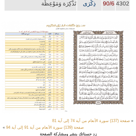
4302
90/6
ذِكْرَى
تَذْكِرَة وَمَوْعِظَة
«
صفحة (137) سورة الأنعام من آية 74 إلى آية 81
صفحة (139) سورة الأنعام من آية 91 إلى آية 94
»
زد حسناتك بنشر ومشاركة الصفحة