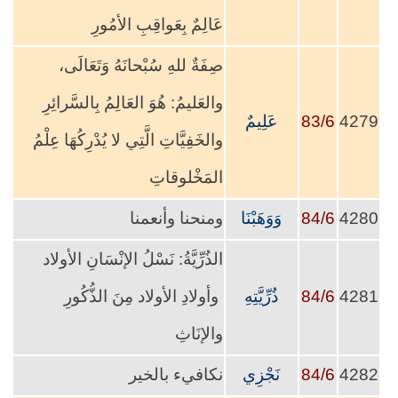
عَالِمٌ بِعَواقِبِ الأمُورِ
صِفَةٌ للهِ سُبْحانَهُ وَتَعَالَى،
والعَليمُ: هُوَ العَالِمُ بِالسَّرائِرِ
4279
83/6
عَلِيمٌ
والخَفِيَّاتِ الَّتِي لا يُدْرِكُهَا عِلْمُ
المَخْلوقاتِ
4280
84/6
وَوَهَبْنَا
ومنحنا وأنعمنا
الذُرِّيَّةُ: نَسْلُ الإنْسَانِ الأولاد
4281
84/6
ذُرِّيَّتِهِ
وأولادِ الأولاد مِنَ الذُّكُورِ
والإنَاثِ
4282
84/6
نَجْزِي
نكافيء بالخير