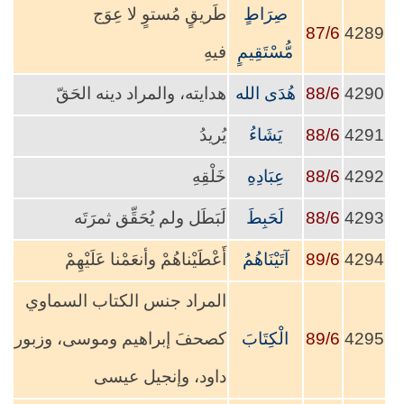
صِرَاطٍ
طَريقٍ مُستوٍ لا عِوَج
87/6
4289
مُّسْتَقِيمٍ
فيهِ
4290
88/6
هُدَى الله
هدايته، والمراد دينه الحَقّ
4291
88/6
يَشَاءُ
يُريدُ
4292
88/6
عِبَادِهِ
خَلْقِهِ
4293
88/6
لَحَبِطَ
لَبَطَل ولم يُحَقِّق ثمرَتَه
4294
89/6
آتَيْنَاهُمُ
أَعْطَيْناهُمْ وأنعَمْنا عَلَيْهِمْ
المراد جنس الكتاب السماوي
4295
89/6
الْكِتَابَ
كصحفَ إبراهيم وموسى، وزبور
داود، وإنجيل عيسى