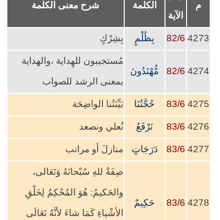
م
الكلمة
شرح معنى الكلمة
الآية
4273
82/6
بِظُلْمٍ
بِشِرْكٍ
مُستجيبون للهِداية ،والهداية
4274
82/6
مُّهْتَدُونَ
بمعنى الرشد للصواب
4275
83/6
حُجَّتُنَا
بَيِّنَتُنا الواضِحَة
4276
83/6
نَرْفَعُ
نُعلي ونصعد
4277
83/6
دَرَجَاتٍ
منازلَ أو مراتب
صِفَةٌ للهِ سُبْحانَهُ وَتَعَالى،
والحَكيمُ: هُوَ المُحْكِمُ لِخَلْقِ
4278
83/6
حَكِيمٌ
الأشْياءِ كَمَا شاءَ لأنَّهُ تَعَالَى