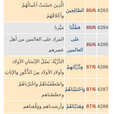
الَّذِينَ حَسُنَتْ أعْمالُهُمْ
4283
85/6
الصَّالِحِينَ
وأخْلاقُهُمْ
4284
86/6
فضَّلْنَا
مَيَّزنا
على
المراد على العالمين من أهل
86/6
4285
العالمين
عصرهم
الذُرِّيَّةُ: نَسْلُ الإنْسَانِ الأولاد
4286
87/6
وَذُرِّيَّاتِهِمْ
وأولادِ الأولاد مِنَ الذُّكُورِ والإنَاثِ
واصْطَفَيْناهُمْ واخْتَرْناهُمْ
4287
87/6
وَاجْتَبَيْنَاهُمْ
وخصَّصْناهم
4288
87/6
وَهَدَيْنَاهُمْ
وأرشدناهم ووَفَّقناهم