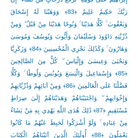
رَبَّكَ حَكِيمٌ عَلِيمٌ ﴿83﴾ وَوَهَبْنَا لَهُ إِسْحَاقَ
وَيَعْقُوبَ ۚ كُلًّا هَدَيْنَا ۚ وَنُوحًا هَدَيْنَا مِنْ قَبْلُ ۖ وَمِنْ
ذُرِّيَّتِهِ دَاوُودَ وَسُلَيْمَانَ وَأَيُّوبَ وَيُوسُفَ وَمُوسَىٰ
وَهَارُونَ ۚ وَكَذَٰلِكَ نَجْزِي الْمُحْسِنِينَ ﴿84﴾ وَزَكَرِيَّا
وَيَحْيَىٰ وَعِيسَىٰ وَإِلْيَاسَ ۖ كُلٌّ مِنَ الصَّالِحِينَ
﴿85﴾ وَإِسْمَاعِيلَ وَالْيَسَعَ وَيُونُسَ وَلُوطًا ۚ وَكُلًّا
فَضَّلْنَا عَلَى الْعَالَمِينَ ﴿86﴾ وَمِنْ آبَائِهِمْ وَذُرِّيَّاتِهِمْ
وَإِخْوَانِهِمْ ۖ وَاجْتَبَيْنَاهُمْ وَهَدَيْنَاهُمْ إِلَىٰ صِرَاطٍ
مُسْتَقِيمٍ ﴿87﴾ ذَٰلِكَ هُدَى اللَّهِ يَهْدِي بِهِ مَنْ يَشَاءُ
مِنْ عِبَادِهِ ۚ وَلَوْ أَشْرَكُوا لَحَبِطَ عَنْهُمْ مَا كَانُوا
يَعْمَلُونَ ﴿88﴾ أُولَٰئِكَ الَّذِينَ آتَيْنَاهُمُ الْكِتَابَ