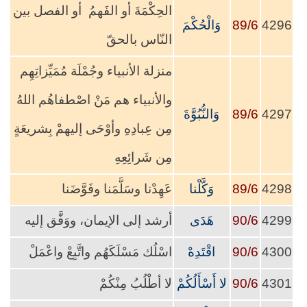
الحِكْمَةَ أو الفَهمُ أو الفصل بين
4296
89/6
وَالْحُكْمَ
النّاس بالحقّ
منزلة الأنبياء وجُمْلَة مُمَيِّزاتِهِم
والأنبياء هم مَنْ اصْطفاهُم اللهُ
4297
89/6
وَالنُّبُوَّةَ
مِن عِبادِهِ وأوْحَى إليهمْ بِشريعَةٍ
مِن شَرائِعِهِ
4298
89/6
وَكَّلْنا
عَهِدْنا وسَلَّمَنا وفَوَّضَنا
4299
90/6
هَدَى
أرشد إلى الإيمان، ووَفَّق إليه
4300
90/6
اقْتَدِهْ
اسْلُك مَسْلَكَهُم واتَّبِعْ واعْمَلْ
4301
90/6
لا أَسْأَلُكُمْ
لا أطْلُبُ مِنْكُمْ