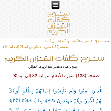
«
صفحة (137) سورة الأنعام من آية 74 إلى آية 81
صفحة (139) سورة الأنعام من آية 91 إلى آية 94
»
صفحة (138) سورة الأنعام من آية 82 إلى آية 90
الَّذِينَ آمَنُوا وَلَمْ يَلْبِسُوا إِيمَانَهُمْ بِظُلْمٍ أُولَٰئِكَ
لَهُمُ الْأَمْنُ وَهُمْ مُهْتَدُونَ ﴿82﴾ وَتِلْكَ حُجَّتُنَا آتَيْنَاهَا
إِبْرَاهِيمَ عَلَىٰ قَوْمِهِ ۚ نَرْفَعُ دَرَجَاتٍ مَنْ نَشَاءُ ۗ إِنَّ