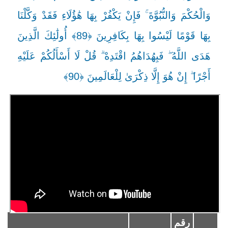
وَالْحُكْمَ وَالنُّبُوَّةَ ۚ فَإِنْ يَكْفُرْ بِهَا هَٰؤُلَاءِ فَقَدْ وَكَّلْنَا
بِهَا قَوْمًا لَيْسُوا بِهَا بِكَافِرِينَ ﴿89﴾ أُولَٰئِكَ الَّذِينَ
هَدَى اللَّهُ ۖ فَبِهُدَاهُمُ اقْتَدِهْ ۗ قُلْ لَا أَسْأَلُكُمْ عَلَيْهِ
أَجْرًا ۖ إِنْ هُوَ إِلَّا ذِكْرَىٰ لِلْعَالَمِينَ ﴿90﴾
رقم