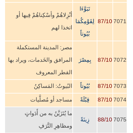
تَبَوَّءَا
أنْزِلاهُمْ وأسْكِناهُمْ فِيها أو
7071
87/10
لِقَوْمِكُمَا
اتخذا لهم
بُيُوتاً
مصر: المدينة المستكملة
7072
87/10
بِمِصْرَ
المرافق والخَدمات، ويراد بها
القطر المعروف
7073
87/10
بُيُوتاً
البُيوتُ: المَساكِنُ
7074
87/10
قِبْلَةً
مساجد أو مُصلَّيات
ما يُتَزَيَّنُ به من أَدَواتٍ
7075
88/10
زِينَةً
ومظاهِرِ التَّرَفِ