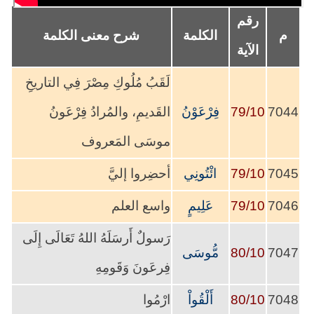
رقم
م
الكلمة
شرح معنى الكلمة
الآية
لَقَبُ مُلُوكِ مِصْرَ فِي التاريخِ
7044
79/10
فِرْعَوْنُ
القَديمِ، والمُرادُ فِرْعَونُ
موسَى المَعروف
7045
79/10
ائْتُونِي
أحضِروا إليَّ
7046
79/10
عَلِيمٍ
واسع العلم
رَسولٌ أَرسَلَهُ اللهُ تَعَالَى إِلَى
7047
80/10
مُّوسَى
فِرعَونَ وَقَومِهِ
7048
80/10
أَلْقُواْ
ارْمُوا