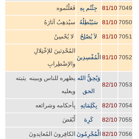
7049
81/10
جِئْتُم بِهِ
فَعَلْتُموه
7050
81/10
سَيُبْطِلُهُ
سيُذهِبُ آثارَهُ
7051
81/10
لاَ يُصْلِحُ
لا يُحْسِنُ
المُحْدِثينَ للإخْتِلالِ
7052
81/10
الْمُفْسِدِينَ
والإضْطِرابِ
وَيُحِقُّ الله
يظهره للناس ويبينه يثبته
82/10
7053
الحق
ويعليه
7054
82/10
بِكَلِمَاتِهِ
بِأحكامه وشرائعه
7055
82/10
كَرِهَ
أَبْغَضَ
7056
82/10
الْمُجْرِمُونَ
الكافِرونَ المُعانِدونَ