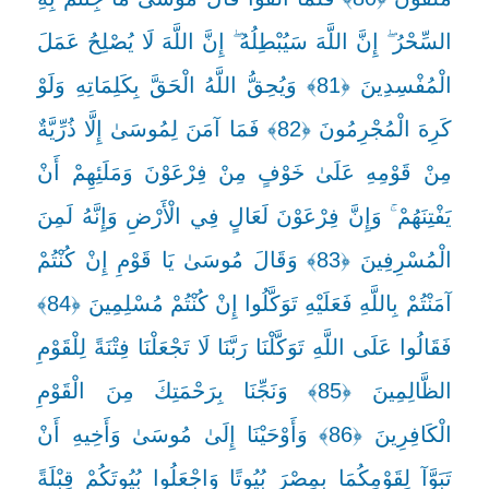
السِّحْرُ ۖ إِنَّ اللَّهَ سَيُبْطِلُهُ ۖ إِنَّ اللَّهَ لَا يُصْلِحُ عَمَلَ
الْمُفْسِدِينَ ﴿81﴾ وَيُحِقُّ اللَّهُ الْحَقَّ بِكَلِمَاتِهِ وَلَوْ
كَرِهَ الْمُجْرِمُونَ ﴿82﴾ فَمَا آمَنَ لِمُوسَىٰ إِلَّا ذُرِّيَّةٌ
مِنْ قَوْمِهِ عَلَىٰ خَوْفٍ مِنْ فِرْعَوْنَ وَمَلَئِهِمْ أَنْ
يَفْتِنَهُمْ ۚ وَإِنَّ فِرْعَوْنَ لَعَالٍ فِي الْأَرْضِ وَإِنَّهُ لَمِنَ
الْمُسْرِفِينَ ﴿83﴾ وَقَالَ مُوسَىٰ يَا قَوْمِ إِنْ كُنْتُمْ
آمَنْتُمْ بِاللَّهِ فَعَلَيْهِ تَوَكَّلُوا إِنْ كُنْتُمْ مُسْلِمِينَ ﴿84﴾
فَقَالُوا عَلَى اللَّهِ تَوَكَّلْنَا رَبَّنَا لَا تَجْعَلْنَا فِتْنَةً لِلْقَوْمِ
الظَّالِمِينَ ﴿85﴾ وَنَجِّنَا بِرَحْمَتِكَ مِنَ الْقَوْمِ
الْكَافِرِينَ ﴿86﴾ وَأَوْحَيْنَا إِلَىٰ مُوسَىٰ وَأَخِيهِ أَنْ
تَبَوَّآ لِقَوْمِكُمَا بِمِصْرَ بُيُوتًا وَاجْعَلُوا بُيُوتَكُمْ قِبْلَةً