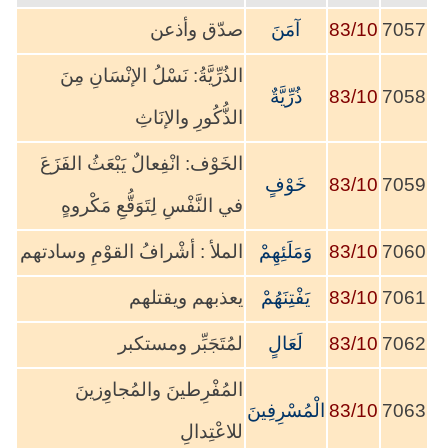
7057
83/10
آمَنَ
صدّق وأذعن
الذُرِّيَّةُ: نَسْلُ الإنْسَانِ مِنَ
7058
83/10
ذُرِّيَّةٌ
الذُّكُورِ والإنَاثِ
الخَوْف: انْفِعالٌ يَبْعَثُ الفَزَعَ
7059
83/10
خَوْفٍ
في النَّفْسِ لِتَوَقُّعِ مَكْروهٍ
7060
83/10
وَمَلَئِهِمْ
الملأ : أشْرافُ القوْمِ وسادتهم
7061
83/10
يَفْتِنَهُمْ
يعذبهم ويقتلهم
7062
83/10
لَعَالٍ
لمُتَجَبِّر ومستكبر
المُفْرِطينَ والمُجاوِزينَ
7063
83/10
الْمُسْرِفِينَ
للاعْتِدالِ