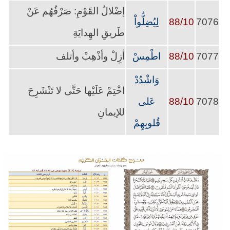
إضْلالُ القَوْمِ: صَرْفُهُم عَنْ
7076
88/10
لِيُضِلُّواْ
طَريقِ الهِدايَةِ
7077
88/10
اطْمِسْ
أزِلْ وأذْهِبْ وأتلف
وَاشْدُدْ
اخْتِمْ عَلَيْها حَتَّى لا تَنْشَرِحَ
7078
88/10
عَلى
للإيمانِ
قُلوبِهِمْ