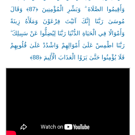
وَأَقِيمُوا الصَّلَاةَ ۗ وَبَشِّرِ الْمُؤْمِنِينَ ﴿87﴾ وَقَالَ
مُوسَىٰ رَبَّنَا إِنَّكَ آتَيْتَ فِرْعَوْنَ وَمَلَأَهُ زِينَةً
وَأَمْوَالًا فِي الْحَيَاةِ الدُّنْيَا رَبَّنَا لِيُضِلُّوا عَنْ سَبِيلِكَ ۖ
رَبَّنَا اطْمِسْ عَلَىٰ أَمْوَالِهِمْ وَاشْدُدْ عَلَىٰ قُلُوبِهِمْ
فَلَا يُؤْمِنُوا حَتَّىٰ يَرَوُا الْعَذَابَ الْأَلِيمَ ﴿88﴾