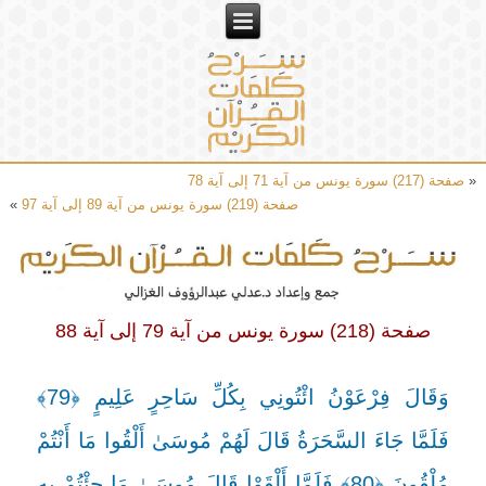
«
صفحة (217) سورة يونس من آية 71 إلى آية 78
صفحة (219) سورة يونس من آية 89 إلى آية 97
»
صفحة (218) سورة يونس من آية 79 إلى آية 88
وَقَالَ فِرْعَوْنُ ائْتُونِي بِكُلِّ سَاحِرٍ عَلِيمٍ ﴿79﴾
فَلَمَّا جَاءَ السَّحَرَةُ قَالَ لَهُمْ مُوسَىٰ أَلْقُوا مَا أَنْتُمْ
مُلْقُونَ ﴿80﴾ فَلَمَّا أَلْقَوْا قَالَ مُوسَىٰ مَا جِئْتُمْ بِهِ