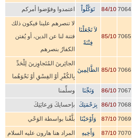
7064
84/10
تَوَكَّلُواْ
اعتمدوا وفوّضوا أمركم
لا تنصرهم علينا فيكون ذلك
لاَ تَجْعَلْنَا
7065
85/10
فتنة لنا عن الدين، أو يُفتن
فِتْنَةً
الكفارُ بنصرهم
الجائِرينَ المُتَجاوِزينَ لِلْحَدِّ
7066
85/10
الظَّالِمِينَ
بِالكُفْرِ أوْ الفِسْقِ أوْ نَحْوَهُما
7067
86/10
وَنَجِّنَا
وسلِّمنا
7068
86/10
بِرَحْمَتِكَ
بإحسانِكَ وَرِعايَتِكَ
7069
87/10
وَأَوْحَيْنَا
بلَّغْنا بواسطة الوَحْي
7070
87/10
وَأَخِيهِ
المراد هنا هارون عليه السلام