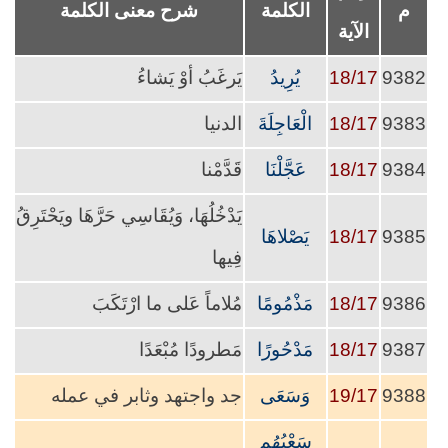
م
الكلمة
شرح معنى الكلمة
الآية
9382
18/17
يُرِيدُ
يَرغَبُ أوْ يَشاءُ
9383
18/17
الْعَاجِلَةَ
الدنيا
9384
18/17
عَجَّلْنَا
قَدَّمْنا
يَدْخُلُهَا، وَيُقَاسِي حَرَّهَا ويَحْتَرِقُ
9385
18/17
يَصْلاهَا
فِيها
9386
18/17
مَذْمُومًا
مُلاماً عَلى ما ارْتَكَبَ
9387
18/17
مَدْحُورًا
مَطرودًا مُبْعَدًا
9388
19/17
وَسَعَى
جد واجتهد وثابر في عمله
سَعْيُهُم