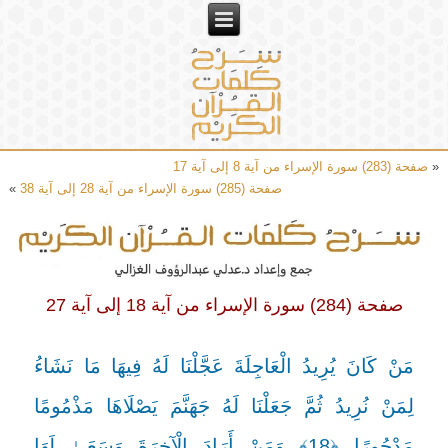
«
صفحة (283) سورة الإسراء من آية 8 إلى آية 17
صفحة (285) سورة الإسراء من آية 28 إلى آية 38
»
صفحة (284) سورة الإسراء من آية 18 إلى آية 27
مَنْ كَانَ يُرِيدُ الْعَاجِلَةَ عَجَّلْنَا لَهُ فِيهَا مَا نَشَاءُ
لِمَنْ نُرِيدُ ثُمَّ جَعَلْنَا لَهُ جَهَنَّمَ يَصْلَاهَا مَذْمُومًا
مَدْحُورًا ﴿18﴾ وَمَنْ أَرَادَ الْآخِرَةَ وَسَعَىٰ لَهَا