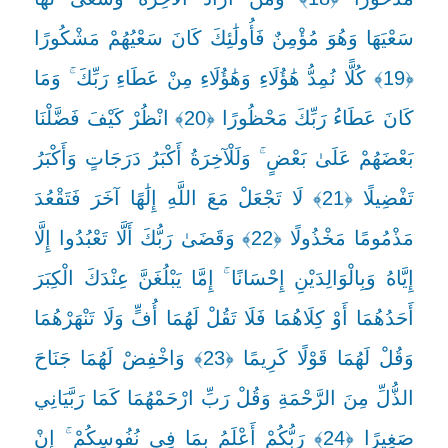
سَعْيَهَا وَهُوَ مُؤْمِنٌ فَأُولَٰئِكَ كَانَ سَعْيُهُمْ مَشْكُورًا
﴿19﴾ كُلًّا نُمِدُّ هَٰؤُلَاءِ وَهَٰؤُلَاءِ مِنْ عَطَاءِ رَبِّكَ ۚ وَمَا
كَانَ عَطَاءُ رَبِّكَ مَحْظُورًا ﴿20﴾ انْظُرْ كَيْفَ فَضَّلْنَا
بَعْضَهُمْ عَلَىٰ بَعْضٍ ۚ وَلَلْآخِرَةُ أَكْبَرُ دَرَجَاتٍ وَأَكْبَرُ
تَفْضِيلًا ﴿21﴾ لَا تَجْعَلْ مَعَ اللَّهِ إِلَٰهًا آخَرَ فَتَقْعُدَ
مَذْمُومًا مَخْذُولًا ﴿22﴾ وَقَضَىٰ رَبُّكَ أَلَّا تَعْبُدُوا إِلَّا
إِيَّاهُ وَبِالْوَالِدَيْنِ إِحْسَانًا ۚ إِمَّا يَبْلُغَنَّ عِنْدَكَ الْكِبَرَ
أَحَدُهُمَا أَوْ كِلَاهُمَا فَلَا تَقُلْ لَهُمَا أُفٍّ وَلَا تَنْهَرْهُمَا
وَقُلْ لَهُمَا قَوْلًا كَرِيمًا ﴿23﴾ وَاخْفِضْ لَهُمَا جَنَاحَ
الذُّلِّ مِنَ الرَّحْمَةِ وَقُلْ رَبِّ ارْحَمْهُمَا كَمَا رَبَّيَانِي
صَغِيرًا ﴿24﴾ رَبُّكُمْ أَعْلَمُ بِمَا فِي نُفُوسِكُمْ ۚ إِنْ