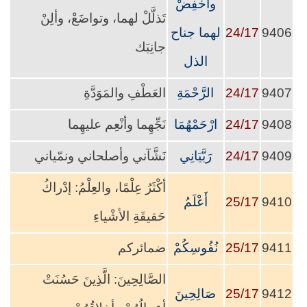
واخْفِضْ
تَذلَّلْ لهما، وتواضَعْ، وألِنْ
9406
24/17
لهما جناح
جانِبَك
الذل
9407
24/17
الرَّحْمَةِ
العَطْفِ والمَوَدَّةِ
9408
24/17
ارْحَمْهُمَا
نَجِّهِما وأنْعِم عليهِما
9409
24/17
رَبَّيَانِي
نَشَّآني وأصلحاني ونمّياني
أكْثَرُ عِلْمًا، والعِلْمُ: إدْراكُ
9410
25/17
أَعْلَمُ
حَقيقَةِ الأشْياءِ
9411
25/17
نُفُوسِكُمْ
ضمائركم
الصَّالِحِينَ: الَّذِينَ حَسُنَتْ
9412
25/17
صَالِحِينَ