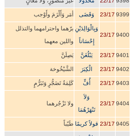
9398
22/17
مَّخْذُولاً
غَيْرَ مَنْصُورٍ، وَلَا مُعَانٍ
9399
23/17
وَقَضَى
أمَر وَأَلْزَمَ وأَوْجب
وَبِالْوَالِدَيْنِ
برّهما واحترامهما والتذلل
23/17
9400
إِحْسَاناً
واللين معهما
9401
23/17
يَبْلُغَنَّ
يَصِلَنَّ
9402
23/17
الْكِبَرَ
الشَّيْخُوخة
9403
23/17
أُفٍّ
كَلِمَةُ تَضَجُّرٍ وَتَبَرُّمٍ
وَلاَ
9404
23/17
ولا تَزْجُرهما
تَنْهَرْهُمَا
9405
23/17
قولاً كريمًا
طَيّباً