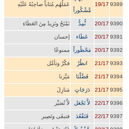
9389
19/17
عَمَلُهُم مُثاباً صاحِبُهُ عَلَيْهِ
مَّشْكُوراً
9390
20/17
نُّمِدُّ
نَمْنَحُ ونَزِيدُ مِنَ العَطَاءِ
9391
20/17
عَطَاء
إحسان
9392
20/17
مَحْظُوراً
ممنوعًا
9393
21/17
انظُرْ
فكّرْ وتأمَّل
9394
21/17
فَضَّلْنَا
مَيَّزنا
9395
21/17
دَرَجَاتٍ
مَنازِلَ
9396
22/17
لاَّ تَجْعَل
لاَّ تُصَيِّر
9397
22/17
فَتَقْعُدَ
فتبقَى وتَصِير