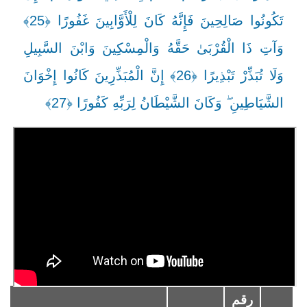
تَكُونُوا صَالِحِينَ فَإِنَّهُ كَانَ لِلْأَوَّابِينَ غَفُورًا ﴿25﴾
وَآتِ ذَا الْقُرْبَىٰ حَقَّهُ وَالْمِسْكِينَ وَابْنَ السَّبِيلِ
وَلَا تُبَذِّرْ تَبْذِيرًا ﴿26﴾ إِنَّ الْمُبَذِّرِينَ كَانُوا إِخْوَانَ
الشَّيَاطِينِ ۖ وَكَانَ الشَّيْطَانُ لِرَبِّهِ كَفُورًا ﴿27﴾
رقم