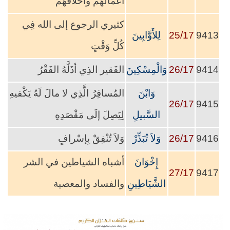
أعمالُهُمْ وأخلاقُهُمْ
كثيري الرجوع إلى الله فِي
9413
25/17
لِلأَوَّابِينَ
كُلِّ وَقْتٍ
9414
26/17
وَالْمِسْكِينَ
الفَقير الذِي أذَلَّهُ الفَقْرُ
وَابْنَ
المُسافِرُ الَّذِي لا مالَ لَهُ يَكْفيهِ
26/17
9415
السَّبيلِ
لِيَصِلَ إلَى مَقْصَدِهِ
9416
26/17
وَلاَ تُبَذِّرْ
وَلاَ تُنْفِقْ بِإسْرافٍ
إِخْوَانَ
أشباه الشياطين في الشر
27/17
9417
الشَّيَاطِينِ
والفساد والمعصية