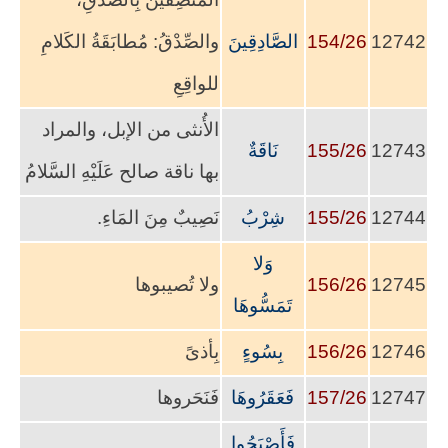
12742
154/26
الصَّادِقِينَ
والصِّدْقُ: مُطابَقَةُ الكَلامِ
للواقِعِ
الأُنثى من الإبل، والمراد
12743
155/26
نَاقَةٌ
بها ناقة صالح عَلَيْهِ السَّلامُ
12744
155/26
شِرْبُ
نَصِيبٌ مِنَ المَاءِ.
وَلا
12745
156/26
ولا تُصيبوها
تَمَسُّوهَا
12746
156/26
بِسُوءٍ
بِأذىً
12747
157/26
فَعَقَرُوهَا
فَنَحَروها
فَأَصْبَحُوا