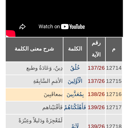
رقم
م
الكلمة
شرح معنى الكلمة
الآية
12714
137/26
خُلُقُ
دِينُ، وَعَادَةُ وطبع
12715
137/26
الْأَوَّلِينَ
الأمَمِ السَّابِقَةِ
12716
138/26
بِمُعَذَّبِينَ
بمعاقَبِينَ
12717
139/26
فَأَهْلَكْنَاهُمْ
فَأفْنَيْناهم
لَمُعْجِزَةً ودَليلاً وعِبْرَةً
12718
139/26
لَآيَةً