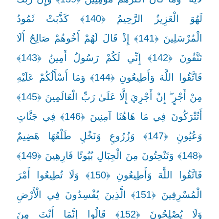
لَهُوَ الْعَزِيزُ الرَّحِيمُ ﴿140﴾ كَذَّبَتْ ثَمُودُ
الْمُرْسَلِينَ ﴿141﴾ إِذْ قَالَ لَهُمْ أَخُوهُمْ صَالِحٌ أَلَا
تَتَّقُونَ ﴿142﴾ إِنِّي لَكُمْ رَسُولٌ أَمِينٌ ﴿143﴾
فَاتَّقُوا اللَّهَ وَأَطِيعُونِ ﴿144﴾ وَمَا أَسْأَلُكُمْ عَلَيْهِ
مِنْ أَجْرٍ ۖ إِنْ أَجْرِيَ إِلَّا عَلَىٰ رَبِّ الْعَالَمِينَ ﴿145﴾
أَتُتْرَكُونَ فِي مَا هَاهُنَا آمِنِينَ ﴿146﴾ فِي جَنَّاتٍ
وَعُيُونٍ ﴿147﴾ وَزُرُوعٍ وَنَخْلٍ طَلْعُهَا هَضِيمٌ
﴿148﴾ وَتَنْحِتُونَ مِنَ الْجِبَالِ بُيُوتًا فَارِهِينَ ﴿149﴾
فَاتَّقُوا اللَّهَ وَأَطِيعُونِ ﴿150﴾ وَلَا تُطِيعُوا أَمْرَ
الْمُسْرِفِينَ ﴿151﴾ الَّذِينَ يُفْسِدُونَ فِي الْأَرْضِ
وَلَا يُصْلِحُونَ ﴿152﴾ قَالُوا إِنَّمَا أَنْتَ مِنَ