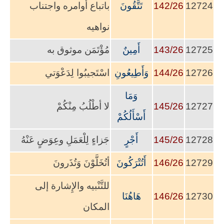
12724
142/26
تَتَّقُونَ
باتباع أوامره واجتناب
نواهيه
12725
143/26
أَمِينٌ
مُؤْتَمَن موثوق به
12726
144/26
وَأَطِيعُونِ
اسْتَجيبُوا لِدَعْوَتي
وَمَا
12727
145/26
لا أطْلُبُ مِنْكُمْ
أَسْأَلُكُمْ
12728
145/26
أَجْرٍ
جَزاءٍ لِلْعَمَلِ وعِوَضٍ عَنْهُ
12729
146/26
أَتُتْرَكُونَ
أتُخَلَّوْنَ وَتُذَرونَ
للتَّنْبيه والإِشارة إلى
12730
146/26
هَاهُنَا
المكان