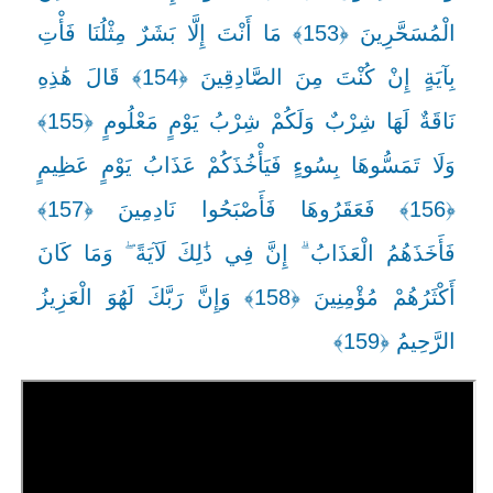
الْمُسَحَّرِينَ ﴿153﴾ مَا أَنْتَ إِلَّا بَشَرٌ مِثْلُنَا فَأْتِ
بِآيَةٍ إِنْ كُنْتَ مِنَ الصَّادِقِينَ ﴿154﴾ قَالَ هَٰذِهِ
نَاقَةٌ لَهَا شِرْبٌ وَلَكُمْ شِرْبُ يَوْمٍ مَعْلُومٍ ﴿155﴾
وَلَا تَمَسُّوهَا بِسُوءٍ فَيَأْخُذَكُمْ عَذَابُ يَوْمٍ عَظِيمٍ
﴿156﴾ فَعَقَرُوهَا فَأَصْبَحُوا نَادِمِينَ ﴿157﴾
فَأَخَذَهُمُ الْعَذَابُ ۗ إِنَّ فِي ذَٰلِكَ لَآيَةً ۖ وَمَا كَانَ
أَكْثَرُهُمْ مُؤْمِنِينَ ﴿158﴾ وَإِنَّ رَبَّكَ لَهُوَ الْعَزِيزُ
الرَّحِيمُ ﴿159﴾