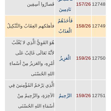
12748
157/26
فَصارُوا آسِفِين
نَادِمِينَ
فَأَخَذَهُمُ
12749
158/26
فأهلكهم العِقَابُ والتَّنْكِيلُ
الْعَذَابُ
هُوَ القَوِيُّ الَّذِي لا يُغْلَبُ
لأنَّهُ تَعَالَى غَالِبٌ عَلَى
12750
159/26
الْعَزِيزُ
أمْرِهِ، والعَزيزُ مِنْ أسْماءِ
اللهِ الحُسْنَى
الَّذِي يَرْحَمُ المُؤْمِنينَ فِي
12751
159/26
الرَّحِيمُ
الآخِرَةِ، والرَّحِيمُ مِنْ
أسْمَاءِ اللهِ الحُسْنَى