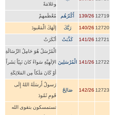
وعَلامَةً
12719
139/26
أَكْثَرُهُم
مُعْظَمهمْ
12720
140/26
رَبَّكَ
إلَهَكَ الْمَعْبودَ
12721
141/26
كَذَّبَتْ
أنْكَرَتْ
الْمُرْسَلُ هُوَ حَامِلُ الرِّسَالَةِ
12722
141/26
الْمُرْسَلِينَ
الإلَهِيَّةِ سَواءً كانَ نَبِيّاً بَشَراً
أوْ كَانَ مَلَكاً مِن المَلائِكَةِ
رَسولٌ أَرسَلَهُ اللهُ إِلَى
12723
142/26
صَالِحٌ
قَومِ ثَمُودَ
تستمسكون بتقوى الله