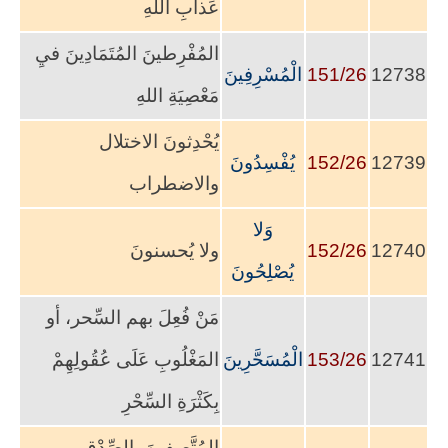
عَذابِ اللهِ
المُفْرِطينَ المُتَمَادِينَ فيِ
12738
151/26
الْمُسْرِفِينَ
مَعْصِيَةِ اللهِ
يُحْدِثونَ الاختلال
12739
152/26
يُفْسِدُونَ
والاضطراب
وَلا
12740
152/26
ولا يُحسنونَ
يُصْلِحُونَ
مَنْ فُعِلَ بهم السِّحر، أو
12741
153/26
الْمُسَحَّرِينَ
المَغْلُوبِ عَلَى عُقُولِهِمْ
بِكَثْرَةِ السِّحْرِ
المُتَّصِفينَ بِالصِّدْقِ،