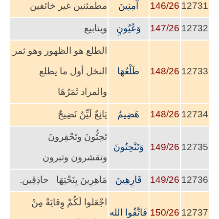
12731
146/26
آمِنِينَ
مطمئنين غير خائفين
12732
147/26
وَعُيُونٍ
وينابيع
الطلع هو الظهور وهو ثمر
12733
148/26
طَلْعُهَا
النخل أول ما يطلع
والمراد ثَمَرُهَا
12734
148/26
هَضِيمٌ
يَانِعٌ لَيِّنٌ نَضِيجٌ
تَحِتُّونَ وتَحْفِرونَ
12735
149/26
وَتَنْحِتُونَ
وتقشرون وتبرون
12736
149/26
فَارِهِينَ
مَاهِرِينَ بِنَحْتِهَا حاذِقِين.
اجْعَلوا لَكُمْ وِقايَةً مِنْ
12737
150/26
فَاتَّقُوا الله