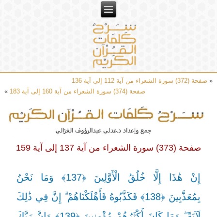
«
صفحة (372) سورة الشعراء من آية 112 إلى آية 136
صفحة (374) سورة الشعراء من آية 160 إلى آية 183
»
صفحة (373) سورة الشعراء من آية 137 إلى آية 159
إِنْ هَٰذَا إِلَّا خُلُقُ الْأَوَّلِينَ ﴿137﴾ وَمَا نَحْنُ
بِمُعَذَّبِينَ ﴿138﴾ فَكَذَّبُوهُ فَأَهْلَكْنَاهُمْ ۗ إِنَّ فِي ذَٰلِكَ
لَآيَةً ۖ وَمَا كَانَ أَكْثَرُهُمْ مُؤْمِنِينَ ﴿139﴾ وَإِنَّ رَبَّكَ