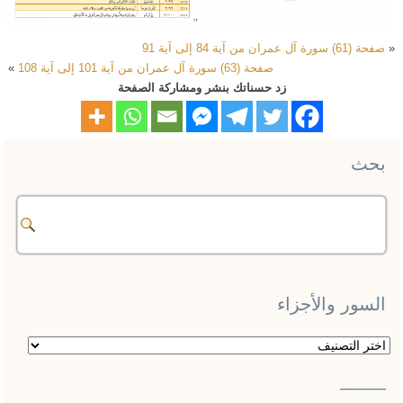
«
صفحة (61) سورة آل عمران من آية 84 إلى آية 91
صفحة (63) سورة آل عمران من آية 101 إلى آية 108
»
زد حسناتك بنشر ومشاركة الصفحة
بحث
السور والأجزاء
السور
والأجزاء
——–