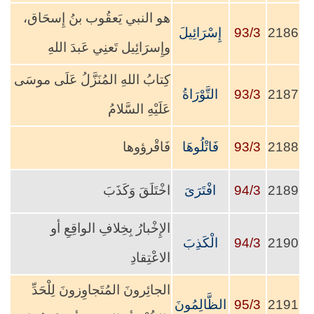
هو النبي ‏يَعقُوب‏ بنُ إِسحَاق،
2186
93/3
إِسْرَائِيلَ
وإِسرَائِيل تَعنِي عَبدَ اللهِ
كِتابُ اللهِ المُنَزَّلُ عَلَى موسَى
2187
93/3
التَّوْرَاةُ
عَلَيْهِ السَّلامُ
2188
93/3
فَاتْلُوهَا
فَاقْرؤوها
2189
94/3
افْتَرَىَ
اخْتَلَقَ وَكَذَبَ
الإِخْبارُ بِخِلافِ الواقِعِ أو
2190
94/3
الْكَذِبَ
الاعْتِقادِ
الجائِرونَ المُتَجاوِزونَ لِلْحَدِّ
2191
95/3
الظَّالِمُونَ