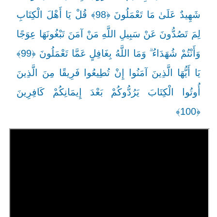
شَهِيدٌ عَلَىٰ مَا تَعْمَلُونَ ﴿98﴾ قُلْ يَا أَهْلَ الْكِتَابِ
لِمَ تَصُدُّونَ عَنْ سَبِيلِ اللَّهِ مَنْ آمَنَ تَبْغُونَهَا عِوَجًا
وَأَنْتُمْ شُهَدَاءُ ۗ وَمَا اللَّهُ بِغَافِلٍ عَمَّا تَعْمَلُونَ ﴿99﴾
يَا أَيُّهَا الَّذِينَ آمَنُوا إِنْ تُطِيعُوا فَرِيقًا مِنَ الَّذِينَ
أُوتُوا الْكِتَابَ يَرُدُّوكُمْ بَعْدَ إِيمَانِكُمْ كَافِرِينَ
﴿100﴾