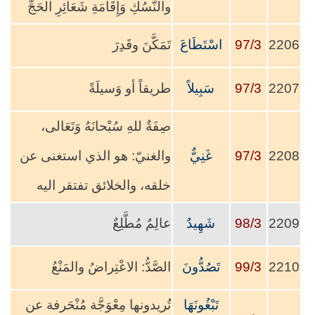
والنُّسُكِ وَإِقَامَةِ شَعَائِرِ الحَجِّ
2206
97/3
اسْتَطَاعَ
تَمَكَّنَ وقَدِرَ
2207
97/3
سَبِيلاً
طريقاً أو وَسيلَةً
صِفَةٌ للهِ سُبْحانَهُ وَتَعَالى،
2208
97/3
غَنِيٌّ
والغنيّ: هو الذي استغنى عن
خلقه، والخلائق تفتقر اليه
2209
98/3
شَهِيدٌ
عالِمٌ مُطَّلِعٌ
2210
99/3
تَصُدُّونَ
الصَّدُّ: الاعْتِراضُ والمَنْعُ
تَبْغُونَهَا
تُريدونها مِعْوَجَّة مُنْحَرفة عن