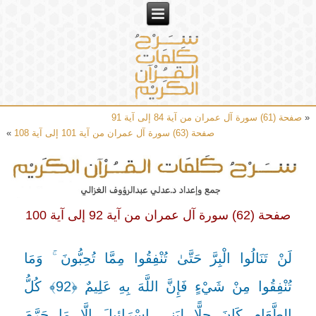
«
صفحة (61) سورة آل عمران من آية 84 إلى آية 91
صفحة (63) سورة آل عمران من آية 101 إلى آية 108
»
صفحة (62) سورة آل عمران من آية 92 إلى آية 100
لَنْ تَنَالُوا الْبِرَّ حَتَّىٰ تُنْفِقُوا مِمَّا تُحِبُّونَ ۚ وَمَا
تُنْفِقُوا مِنْ شَيْءٍ فَإِنَّ اللَّهَ بِهِ عَلِيمٌ ﴿92﴾ كُلُّ
الطَّعَامِ كَانَ حِلًّا لِبَنِي إِسْرَائِيلَ إِلَّا مَا حَرَّمَ