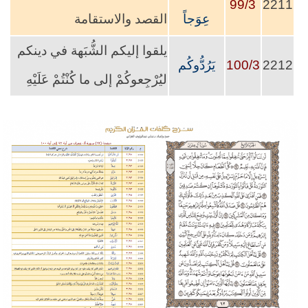
99/3
2211
عِوَجاً
القصد والاستقامة
يلقوا إليكم الشُّبَهة في دينكم
2212
100/3
يَرُدُّوكُم
ليُرْجِعوكُمْ إلى ما كُنْتُمْ عَلَيْهِ