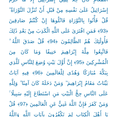
إِسْرَائِيلُ عَلَىٰ نَفْسِهِ مِنْ قَبْلِ أَنْ تُنَزَّلَ التَّوْرَاةُ ۗ
قُلْ فَأْتُوا بِالتَّوْرَاةِ فَاتْلُوهَا إِنْ كُنْتُمْ صَادِقِينَ
﴿93﴾ فَمَنِ افْتَرَىٰ عَلَى اللَّهِ الْكَذِبَ مِنْ بَعْدِ ذَٰلِكَ
فَأُولَٰئِكَ هُمُ الظَّالِمُونَ ﴿94﴾ قُلْ صَدَقَ اللَّهُ ۗ
فَاتَّبِعُوا مِلَّةَ إِبْرَاهِيمَ حَنِيفًا وَمَا كَانَ مِنَ
الْمُشْرِكِينَ ﴿95﴾ إِنَّ أَوَّلَ بَيْتٍ وُضِعَ لِلنَّاسِ لَلَّذِي
بِبَكَّةَ مُبَارَكًا وَهُدًى لِلْعَالَمِينَ ﴿96﴾ فِيهِ آيَاتٌ
بَيِّنَاتٌ مَقَامُ إِبْرَاهِيمَ ۖ وَمَنْ دَخَلَهُ كَانَ آمِنًا ۗ وَلِلَّهِ
عَلَى النَّاسِ حِجُّ الْبَيْتِ مَنِ اسْتَطَاعَ إِلَيْهِ سَبِيلًا ۚ
وَمَنْ كَفَرَ فَإِنَّ اللَّهَ غَنِيٌّ عَنِ الْعَالَمِينَ ﴿97﴾ قُلْ
يَا أَهْلَ الْكِتَابِ لِمَ تَكْفُرُونَ بِآيَاتِ اللَّهِ وَاللَّهُ