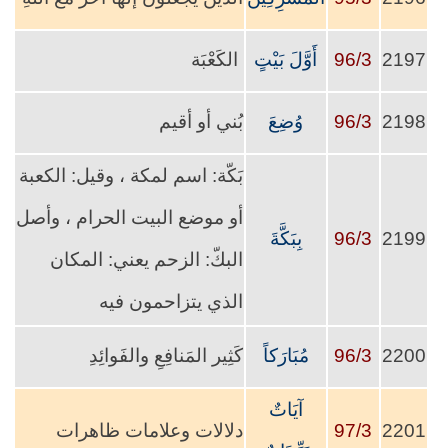
2197
96/3
أَوَّلَ بَيْتٍ
الكَعْبَة
2198
96/3
وُضِعَ
بُني أو أقيم
بَكّة: اسم لمكة ، وقيل: الكعبة
أو موضع البيت الحرام ، وأصل
2199
96/3
بِبَكَّةَ
البكّ: الزحم يعني: المكان
الذي يتزاحمون فيه
2200
96/3
مُبَارَكاً
كَثِير المَنافِعِ والفَوائِدِ
آيَاتٌ
2201
97/3
دلالات وعلامات ظاهرات