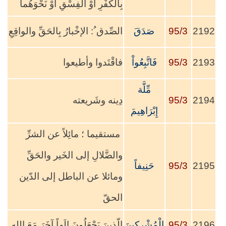
بِالكُفْرِ أوْ الفِسْقِ أوْ نَحْوَهُما
2192
95/3
صَدَقَ
الصِّدق ُ: الإخْبارُ بِالحَقِّ والواقِعِ
2193
95/3
فَاتَّبِعُواْ
فاقْتَدوا وأطيعوا
مِّلَّة
2194
95/3
دِينه وشَريعته
إِبْرَاهِيمَ
مستقيما ؛ مائِلاً عن الشرِّ
والضَّلالِ إلى الخَير والحَقِّ
2195
95/3
حَنِيفاً
ومائلا عن الباطل إلى الدّين
الحقّ
2196
95/3
الْمُشْرِكِينَ
الّذينَ يَجْعَلُونَ إلَهاً آخَرَ مَعَ اللهِ