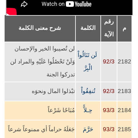
رقم
م
الكلمة
شرح معنى الكلمة
الآية
لن تُصيبوا الخير والإحسان
‏ لَن تَنَالُواْ
2182
92/3
وَلَنْ تَحْصُلُوا عَلَيْهِ والمراد لن
الْبِرَّ
تدركوا الجنة
2183
92/3
تُنفِقُواْ
تبْذلوا المال ونحوَه
2184
93/3
حِـلاًّ
مُبَاحًا شَرْعاً
2185
93/3
حَرَّمَ
جَعَلَهُ حراماً أي ممنوعاً شرعاً