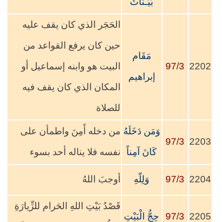
بَيِّـنَاتٌ
الحَجَر الذي كان يقف عليه
حين كان يرفع القواعد من
مَقَام
2202
97/3
البيت هو وابنه إسماعيل أو
إبراهيم
المكان الذي كان يقف فيه
للصلاة
وَمَن دَخَلَهُ
من دخله أَمِنَ واطمأن على
97/3
2203
كَانَ آمِناً
نفسه فلا يناله أحد بسوء
2204
97/3
وَلِلّهِ
أوجبَ اللهُ
قَصْدُ بَيْتِ اللهِ الحَرام للزِّيارَةِ
2205
97/3
حِجُّ الْبَيْتِ