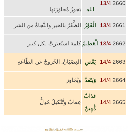
13/4
2660
اللهِ
يَجوزُ مُجاوَزَتها
2661
13/4
الْفَوْزُ
الظَّفَرُ بالخير والنَّجاةُ من الشر
2662
13/4
الْعَظِيمُ
كلمة استُعيرَتْ لكل كبير
2663
14/4
يَعْصِ
العِصْيَانُ: الخُروجُ عَن الطَّاعَةِ
2664
14/4
وَيَتَعَدَّ
ويُجَاوز
عَذَابٌ
2665
14/4
عِقابٌ وتَّنْكيلٌ مُذِلٌّ
مُّهِينٌ