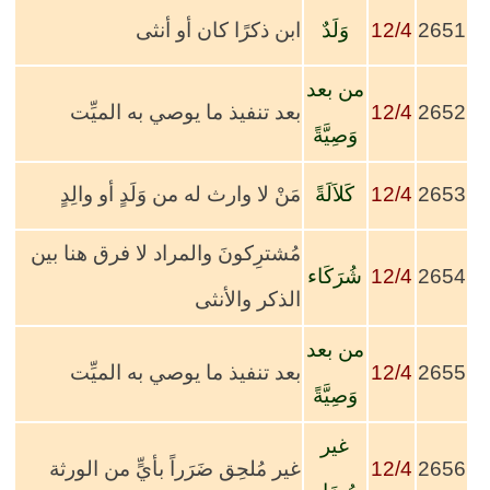
2651
12/4
وَلَدٌ
ابن ذكرًا كان أو أنثى
من بعد
2652
12/4
بعد تنفيذ ما يوصي به الميِّت
وَصِيَّةً
2653
12/4
كَلاَلَةً
مَنْ لا وارث له من وَلَدٍ أو والِدٍ
مُشترِكونَ والمراد لا فرق هنا بين
2654
12/4
شُرَكَاء
الذكر والأنثى
من بعد
2655
12/4
بعد تنفيذ ما يوصي به الميِّت
وَصِيَّةً
غير
2656
12/4
غير مُلحِق ضَرَراً بأيٍّ من الورثة