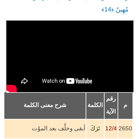
مُهِينٌ ﴿14﴾
رقم
م
الكلمة
شرح معنى الكلمة
الآية
2650
12/4
تَرَكَ
أبقى وخلَّف بعد الموْت