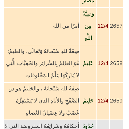
مُضَار
وَصِيَّةً
2657
12/4
مِنَ
أمرًا من الله
اللَّهِ
صِفَةٌ للهِ سُبْحانَهُ وَتَعَالَى، والعَليمُ:
2658
12/4
عَلِيمٌ
هُوَ العَالِمُ بِالسَّرائِرِ والخَفِيَّاتِ الَّتِي
لا يُدْرِكُهَا عِلْمُ المَخْلوقاتِ
صِفَةٌ للهِ سُبْحانَهُ ، والحَليمُ هو ذو
2659
12/4
حَلِيمٌ
الصَّفْحِ والأناةِ الذي لا يَسْتَفِزَّهُ
غَضَبٌ ولا عِصْيانُ العُصاةِ
حُدُودُ
أحكامُهُ وشَرائِعُهُ المفروضة التي لا