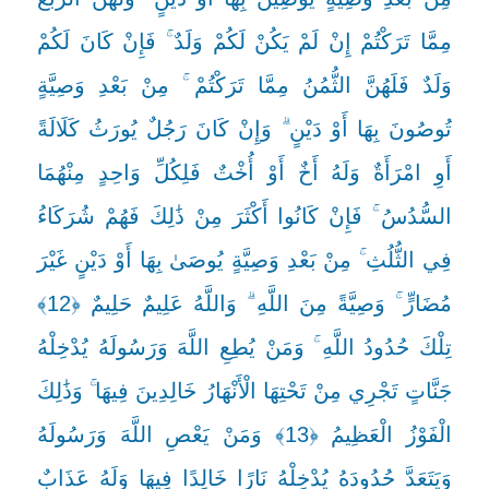
مِمَّا تَرَكْتُمْ إِنْ لَمْ يَكُنْ لَكُمْ وَلَدٌ ۚ فَإِنْ كَانَ لَكُمْ
وَلَدٌ فَلَهُنَّ الثُّمُنُ مِمَّا تَرَكْتُمْ ۚ مِنْ بَعْدِ وَصِيَّةٍ
تُوصُونَ بِهَا أَوْ دَيْنٍ ۗ وَإِنْ كَانَ رَجُلٌ يُورَثُ كَلَالَةً
أَوِ امْرَأَةٌ وَلَهُ أَخٌ أَوْ أُخْتٌ فَلِكُلِّ وَاحِدٍ مِنْهُمَا
السُّدُسُ ۚ فَإِنْ كَانُوا أَكْثَرَ مِنْ ذَٰلِكَ فَهُمْ شُرَكَاءُ
فِي الثُّلُثِ ۚ مِنْ بَعْدِ وَصِيَّةٍ يُوصَىٰ بِهَا أَوْ دَيْنٍ غَيْرَ
مُضَارٍّ ۚ وَصِيَّةً مِنَ اللَّهِ ۗ وَاللَّهُ عَلِيمٌ حَلِيمٌ ﴿12﴾
تِلْكَ حُدُودُ اللَّهِ ۚ وَمَنْ يُطِعِ اللَّهَ وَرَسُولَهُ يُدْخِلْهُ
جَنَّاتٍ تَجْرِي مِنْ تَحْتِهَا الْأَنْهَارُ خَالِدِينَ فِيهَا ۚ وَذَٰلِكَ
الْفَوْزُ الْعَظِيمُ ﴿13﴾ وَمَنْ يَعْصِ اللَّهَ وَرَسُولَهُ
وَيَتَعَدَّ حُدُودَهُ يُدْخِلْهُ نَارًا خَالِدًا فِيهَا وَلَهُ عَذَابٌ