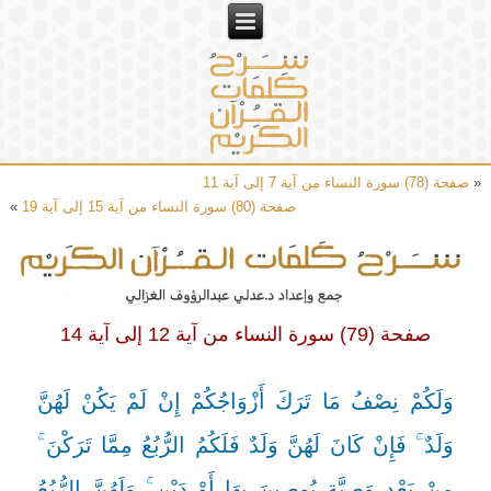
«
صفحة (78) سورة النساء من آية 7 إلى آية 11
صفحة (80) سورة النساء من آية 15 إلى آية 19
»
صفحة (79) سورة النساء من آية 12 إلى آية 14
وَلَكُمْ نِصْفُ مَا تَرَكَ أَزْوَاجُكُمْ إِنْ لَمْ يَكُنْ لَهُنَّ
وَلَدٌ ۚ فَإِنْ كَانَ لَهُنَّ وَلَدٌ فَلَكُمُ الرُّبُعُ مِمَّا تَرَكْنَ ۚ
مِنْ بَعْدِ وَصِيَّةٍ يُوصِينَ بِهَا أَوْ دَيْنٍ ۚ وَلَهُنَّ الرُّبُعُ