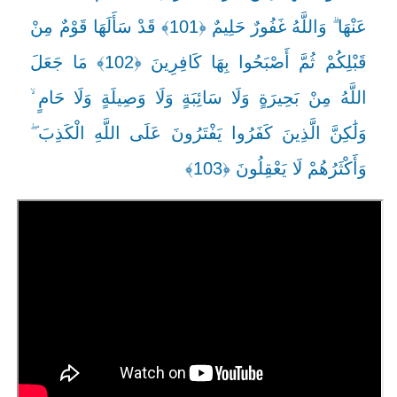
عَنْهَا ۗ وَاللَّهُ غَفُورٌ حَلِيمٌ ﴿101﴾ قَدْ سَأَلَهَا قَوْمٌ مِنْ
قَبْلِكُمْ ثُمَّ أَصْبَحُوا بِهَا كَافِرِينَ ﴿102﴾ مَا جَعَلَ
اللَّهُ مِنْ بَحِيرَةٍ وَلَا سَائِبَةٍ وَلَا وَصِيلَةٍ وَلَا حَامٍ ۙ
وَلَٰكِنَّ الَّذِينَ كَفَرُوا يَفْتَرُونَ عَلَى اللَّهِ الْكَذِبَ ۖ
وَأَكْثَرُهُمْ لَا يَعْقِلُونَ ﴿103﴾