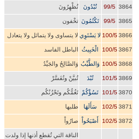
3864
99/5
تُبْدُونَ
تُظْهِرُونَ
3865
99/5
تَكْتُمُونَ
تخْفون
3866
100/5
لا يَسْتَوِي
لا يتساوى ولا يتماثل ولا يتعادل
3867
100/5
الْخَبِيثُ
الباطل الفاسد
3868
100/5
وَالطَّيِّبُ
وَالصَّالِحُ والجَيِّدُ
3869
101/5
تُبْدَ
تُبيَّنْ وتُفَسَّرْ
3870
101/5
تَسُؤْكُمْ
تَغُمُّكُم وتَحْزُنُكُم
3871
102/5
سَأَلَهَا
طلبها
3872
102/5
أَصْبَحُواْ
صارُواْ
الناقة التي تُقطع أذنها إذا ولدت