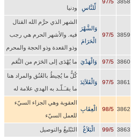
97/5
3858
لِّلنَّاسِ
ودنيا
الشهر الذي حرَّم الله القتال
وَالشَّهْرَ
3859
97/5
فيه. والأشهر الحرم هي رجب
الْحَرَامَ
وذو القعدة وذو الحجة والمحرم
3860
97/5
وَالْهَدْيَ
ما يُهْدَى إلى الحَرَم من النَّعَم
كُلُّ ما يُحِيطُ بالعُنُق والمراد هنا
3861
97/5
وَالْقَلاَئِدَ
ما يقـَـلّـد به الهدي علامة له
العقوبة وهي الجزاء السيّء
3862
98/5
الْعِقَابِ
للعمل السيّء
3863
99/5
الْبَلاَغُ
التَبْليغُ والتوصيل