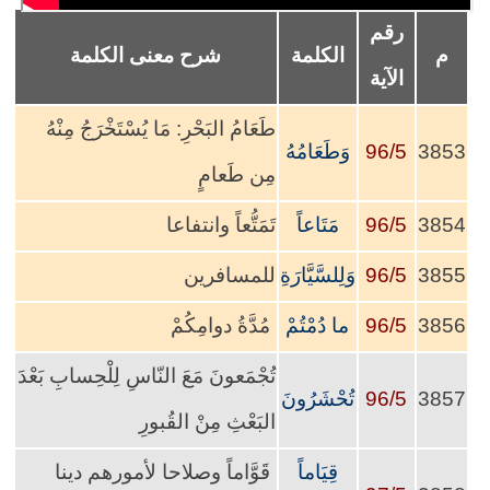
رقم
م
الكلمة
شرح معنى الكلمة
الآية
طَعَامُ البَحْرِ: مَا يُسْتَخْرَجُ مِنْهُ
3853
96/5
وَطَعَامُهُ
مِن طَعامٍ
3854
96/5
مَتَاعاً
تَمَتُّعاً وانتفاعا
3855
96/5
وَلِلسَّيَّارَةِ
للمسافرين
3856
96/5
ما دُمْتُمْ
مُدَّةُ دوامِكُمْ
تُجْمَعونَ مَعَ النّاسِ لِلْحِسابِ بَعْدَ
3857
96/5
تُحْشَرُونَ
البَعْثِ مِنْ القُبورِ
قِيَاماً
قَوَّاماً وصلاحا لأمورهم دينا