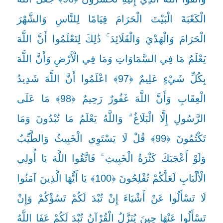
الْكَعْبَةَ الْبَيْتَ الْحَرَامَ قِيَامًا لِلنَّاسِ وَالشَّهْرَ
الْحَرَامَ وَالْهَدْيَ وَالْقَلَائِدَ ۚ ذَٰلِكَ لِتَعْلَمُوا أَنَّ اللَّهَ
يَعْلَمُ مَا فِي السَّمَاوَاتِ وَمَا فِي الْأَرْضِ وَأَنَّ اللَّهَ
بِكُلِّ شَيْءٍ عَلِيمٌ ﴿97﴾ اعْلَمُوا أَنَّ اللَّهَ شَدِيدُ
الْعِقَابِ وَأَنَّ اللَّهَ غَفُورٌ رَحِيمٌ ﴿98﴾ مَا عَلَى
الرَّسُولِ إِلَّا الْبَلَاغُ ۗ وَاللَّهُ يَعْلَمُ مَا تُبْدُونَ وَمَا
تَكْتُمُونَ ﴿99﴾ قُلْ لَا يَسْتَوِي الْخَبِيثُ وَالطَّيِّبُ
وَلَوْ أَعْجَبَكَ كَثْرَةُ الْخَبِيثِ ۚ فَاتَّقُوا اللَّهَ يَا أُولِي
الْأَلْبَابِ لَعَلَّكُمْ تُفْلِحُونَ ﴿100﴾ يَا أَيُّهَا الَّذِينَ آمَنُوا
لَا تَسْأَلُوا عَنْ أَشْيَاءَ إِنْ تُبْدَ لَكُمْ تَسُؤْكُمْ وَإِنْ
تَسْأَلُوا عَنْهَا حِينَ يُنَزَّلُ الْقُرْآنُ تُبْدَ لَكُمْ عَفَا اللَّهُ