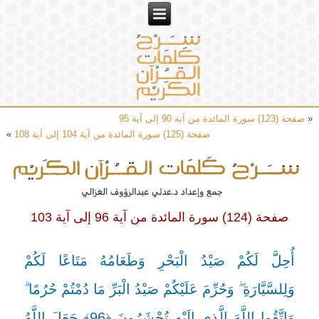
«
صفحة (123) سورة المائدة من آية 90 إلى آية 95
صفحة (125) سورة المائدة من آية 104 إلى آية 108
»
صفحة (124) سورة المائدة من آية 96 إلى آية 103
أُحِلَّ لَكُمْ صَيْدُ الْبَحْرِ وَطَعَامُهُ مَتَاعًا لَكُمْ
وَلِلسَّيَّارَةِ ۖ وَحُرِّمَ عَلَيْكُمْ صَيْدُ الْبَرِّ مَا دُمْتُمْ حُرُمًا ۗ
وَاتَّقُوا اللَّهَ الَّذِي إِلَيْهِ تُحْشَرُونَ ﴿96﴾ جَعَلَ اللَّهُ