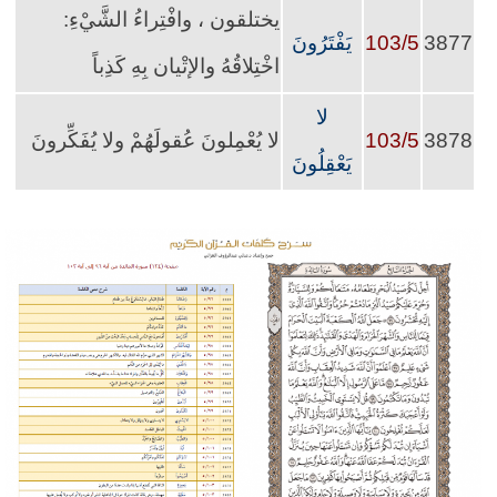
يختلقون ، وافْتِراءُ الشَّيْءِ:
3877
103/5
يَفْتَرُونَ
اخْتِلاقُهُ والإتْيان بِهِ كَذِباً
لا
3878
103/5
لا يُعْمِلونَ عُقولَهُمْ ولا يُفَكِّرونَ
يَعْقِلُونَ