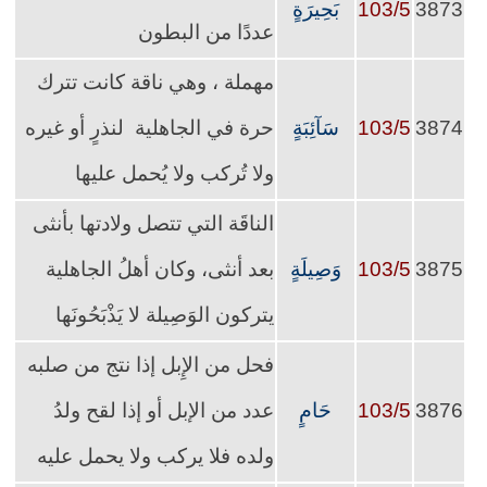
3873
103/5
بَحِيرَةٍ
عددًا من البطون
مهملة ، وهي ناقة كانت تترك
3874
103/5
سَآئِبَةٍ
حرة في الجاهلية لنذرٍ أو غيره
ولا تُركب ولا يُحمل عليها
الناقَة التي تتصل ولادتها بأنثى
3875
103/5
وَصِيلَةٍ
بعد أنثى، وكان أهلُ الجاهلية
يتركون الوَصِيلة لا يَذْبَحُونَها
فحل من الإِبل إذا نتج من صلبه
3876
103/5
حَامٍ
عدد من الإبل أو إذا لقح ولدُ
ولده فلا يركب ولا يحمل عليه