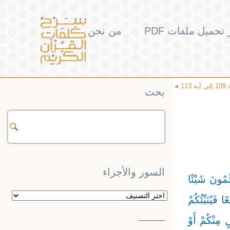
تحميل ملفات PDF
من نحن
»
بحث
السور والأجزاء
لَمُونَ شَيْئًا
السور
ًا فَيُنَبِّئُكُمْ
والأجزاء
——–
دْلٍ مِنْكُمْ أَوْ