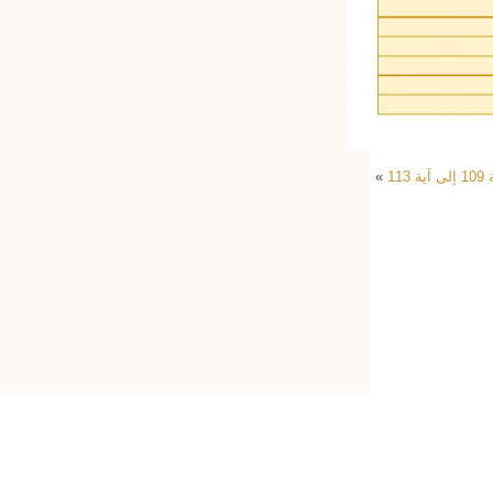
»
رآن