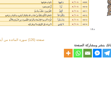
صفحة (126) سورة المائدة من آية 109 إلى آية 113
اتك بنشر ومشاركة الصفحة
بنك الحسنات
|
مجمع الملك فهد لطباعة المصحف الشريف
|
برنامج المحفظ للق