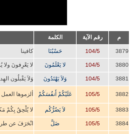
م
رقم الآية
الكلمة
3879
104/5
حَسْبُنَا
كافينا
3880
104/5
لا يَعْلَمُونَ
لا يَعْرِفونَ ولا يُد
3881
104/5
وَلاَ يَهْتَدُونَ
وَلاَ يَقْبلُون الهِد
3882
105/5
عَلَيْكُمْ أَنفُسَكُمْ
ألزموها العمل
3883
105/5
لاَ يَضُرُّكُم
لا يُلْحِقُ بِكُمْ م
3884
105/5
ضَلَّ
انْحَرَفَ عن طري