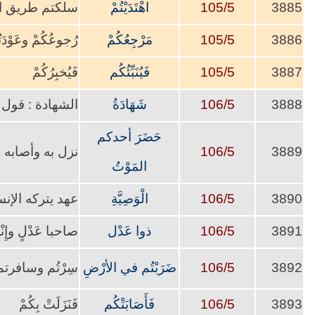
3885
105/5
اهْتَدَيْتُمْ
سلكتم طريق ال
3886
105/5
مَرْجِعُكُمْ
رُجوعُكُمْ وعَوْدَت
3887
105/5
فَيُنَبِّئُكُم
فَيُخبِرُكُمْ
3888
106/5
شَهَادَةُ
الشهادة : قول
حَضَرَ أحدكم
3889
106/5
نزل به وأصابه
المَوْتُ
3890
106/5
الْوَصِيَّةِ
عهد يتركه الإن
3891
106/5
ذوا عَدْل
صاحبا عَدْلٍ وإِ
3892
106/5
ضَرَبْتُم في الأرْضِ
سِرْتُم وسافرتم
3893
106/5
فَأَصَابَتْكُم
فَنَزَلَتْ بِكُمْ