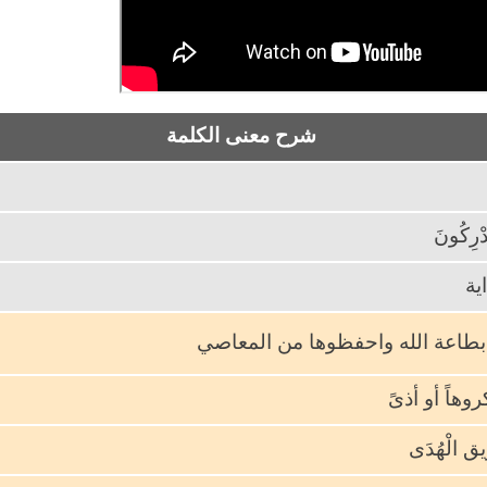
شرح معنى الكلمة
ْرِكُونَ
اية
 بطاعة الله واحفظوها من المعاصي
َكروهاً أو أذىً
ق الْهُدَى