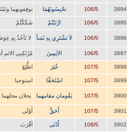
3894
106/5
تحْبِسُونَهُمَا
توقِفونهما وتَمْنَ
3895
106/5
ارْتَبْتُمْ
شَكَكْتُمْ
3896
106/5
لاَ نَشْتَرِي بِهِ ثَمَناً
لا نَأخُذُ بِهِ عِوَض
3897
106/5
الآثِمِينَ
مُرْتَكِبي الاث
3898
107/5
عُثِرَ
اطُّلِعَ
3899
107/5
اسْتَحَقَّا
استوجبا
3900
107/5
يَقُومان مقامهما
يحلان محلهما
3901
107/5
أَحَقُّ
أَوْلَى
3902
108/5
أَدْنَى
أقْرَبَ