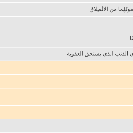
عونَهُما من الانْطِلاقِ
ًا
م أي الذنب الذي يستحق العقوبة