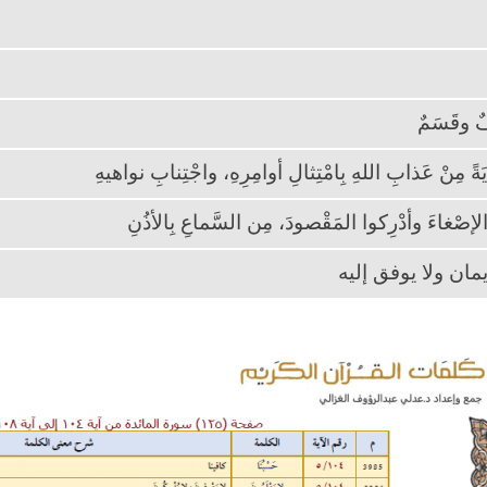
فٌ وقَسَمٌ
يَةً مِنْ عَذابِ اللهِ بِامْتِثالِ أوامِرِهِ، واجْتِنابِ نواهيهِ
إصْغاءَ وأدْرِكوا المَقْصودَ، مِن السَّماعِ بِالأذُنِ
يمان ولا يوفق إليه