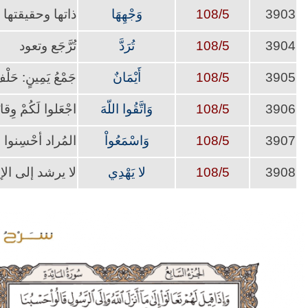
3903
108/5
وَجْهِهَا
ذاتها وحقيقتها
3904
108/5
تُرَدَّ
‏تُرَّجَع وتعود
3905
108/5
أَيْمَانٌ
جَمْعُ يَمِينٍ: حَلْ
3906
108/5
وَاتَّقُوا اللّهَ
اجْعَلوا لَكُمْ وِقا
3907
108/5
وَاسْمَعُواْ
المُراد أحْسِنوا ال
3908
108/5
لا يَهْدِي
لا يرشد إلى الإ