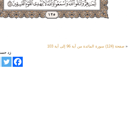
«
صفحة (124) سورة المائدة من آية 96 إلى آية 103
زد حسن