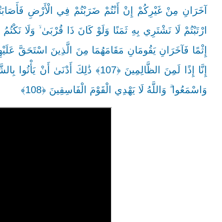
آخَرَانِ مِنْ غَيْرِكُمْ إِنْ أَنْتُمْ ضَرَبْتُمْ فِي الْأَرْضِ فَأَصَابَتْ
إِثْمًا فَآخَرَانِ يَقُومَانِ مَقَامَهُمَا مِنَ الَّذِينَ اسْتَحَقَّ عَلَيْهِمُ 
إِنَّا إِذًا لَمِنَ الظَّالِمِينَ ﴿107﴾ ذَٰلِكَ أَد
وَاسْمَعُوا ۗ وَاللَّهُ لَا يَهْدِي الْقَوْمَ الْفَاسِقِينَ ﴿108﴾