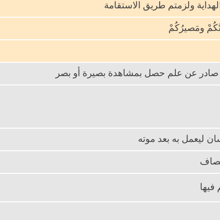
هداية ولزمتم طريق الاستقامة
ُكُمْ ومَصيرُكُمْ
 صادر عن علم حصل بمشاهدة بصيرة أو بصر
سان ليعمل به بعد موته
نْصاف
 فيها