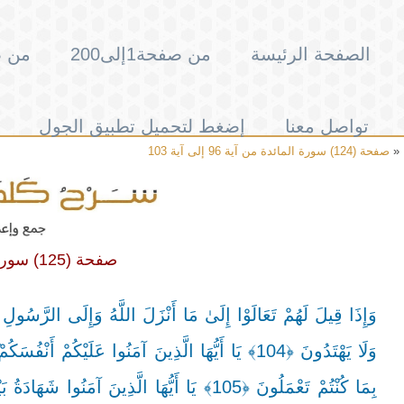
الصفحة الرئيسة
من صفحة1إلى200
من صفحة
تواصل معنا
إضغط لتحميل تطبيق الجول
«
صفحة (124) سورة المائدة من آية 96 إلى آية 103
صفحة (125) سورة المائدة من آية 104 إلى آية 108
وَإِذَا قِيلَ لَهُمْ تَعَالَوْا إِلَىٰ مَا أَنْزَلَ اللَّهُ وَإِلَى الرَّسُولِ ق
وَلَا يَهْتَدُونَ ﴿104﴾ يَا أَيُّهَا الَّذِينَ آمَنُوا عَلَيْكُم
بِمَا كُنْتُمْ تَعْمَلُونَ ﴿105﴾ يَا أَيُّهَا الَّذِين