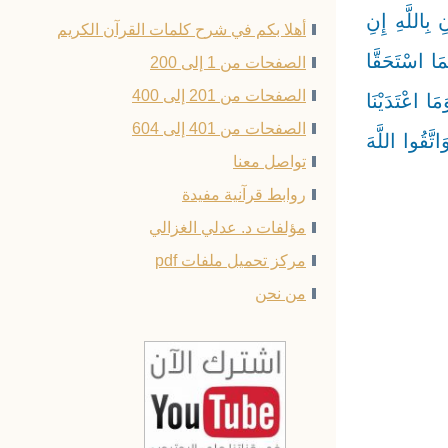
بِاللَّهِ إِنِ
أهلا بكم في شرح كلمات القرآن الكريم
 الْآثِمِينَ ﴿106﴾ فَإِنْ عُثِرَ عَلَىٰ أَنَّهُمَا اسْتَحَقَّا
الصفحات من 1 إلى 200
الصفحات من 201 إلى 400
َا اعْتَدَيْنَا
الصفحات من 401 إلى 604
ۗ وَاتَّقُوا اللَّهَ
تواصل معنا
روابط قرآنية مفيدة
مؤلفات د. عدلي الغزالي
مركز تحميل ملفات pdf
من نحن