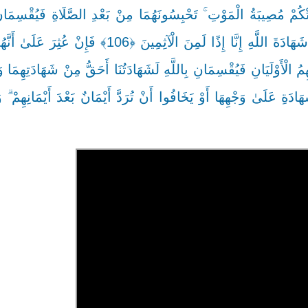
كُمْ مُصِيبَةُ الْمَوْتِ ۚ تَحْبِسُونَهُمَا مِنْ بَعْدِ الصَّلَاةِ فَيُقْسِمَانِ 
ارْتَبْتُمْ لَا نَشْتَرِي بِهِ ثَمَنًا وَلَوْ كَانَ ذَا قُرْبَىٰ ۙ وَلَا نَكْتُمُ شَهَادَةَ اللَّهِ إِنَّا إِذًا لَمِنَ
الْأَوْلَيَانِ فَيُقْسِمَانِ بِاللَّهِ لَشَهَادَتُنَا أَحَقُّ مِنْ شَهَادَتِهِمَا وَم
ْنَىٰ أَنْ يَأْتُوا بِالشَّهَادَةِ عَلَىٰ وَجْهِهَا أَوْ يَخَافُوا أَنْ تُرَدَّ أَيْمَانٌ بَعْدَ أَيْمَانِهِمْ 