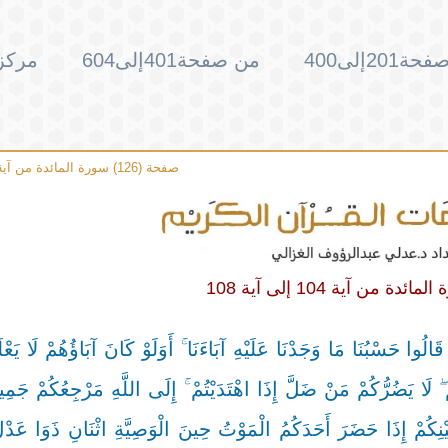
201إلى400
من صفحة401إلى604
مركز 
صفحة (126) سورة المائدة من آية 109 إلى آية 113
َالُوا حَسْبُنَا مَا وَجَدْنَا عَلَيْهِ آبَاءَنَا ۚ أَوَلَوْ كَانَ آبَاؤُهُمْ لَا يَعْ
ْ أَنْفُسَكُمْ ۖ لَا يَضُرُّكُمْ مَنْ ضَلَّ إِذَا اهْتَدَيْتُمْ ۚ إِلَى اللَّهِ مَرْجِعُكُمْ جَمِيع
َ آمَنُوا شَهَادَةُ بَيْنِكُمْ إِذَا حَضَرَ أَحَدَكُمُ الْمَوْتُ حِينَ الْوَصِيَّةِ اثْنَانِ ذَوَا عَ