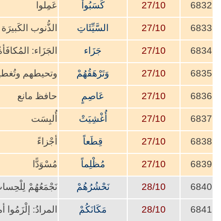
6832
27/10
كَسَبُواْ
عَمِلوا
6833
27/10
السَّيِّئَاتِ
الذُّنوب الكَبيرَة
6834
27/10
جَزَاء
الجَزَاء: المُكافَأ
6835
27/10
وَتَرْهَقُهُمْ
وتحيطهم وتُغطي
6836
27/10
عَاصِمٍ
حافظ مانع
6837
27/10
أُغْشِيَتْ
أُلبِسَت
6838
27/10
قِطَعاً
أجْزاءً
6839
27/10
مُظْلِماً
مُسْوَدًّا
6840
28/10
نَحْشُرُهُمْ
نَجْمَعُهُمْ لِلْحِسا
6841
28/10
مَكَانَكُمْ
المرادُ: إلْزَمُوا أم