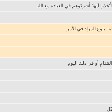
تُّخِذوا آلِهَةً أشركوهم في العبادة مع اللهِ
اية: بلوغ المراد في الأمر
مَقامِ أو في ذلك اليوم
دْل