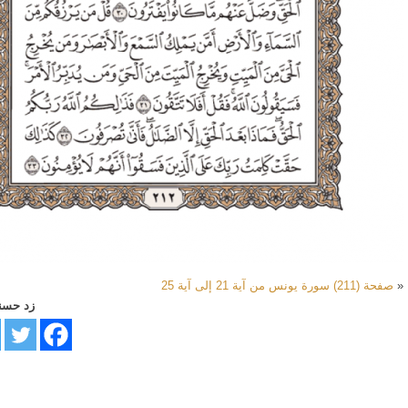
«
صفحة (211) سورة يونس من آية 21 إلى آية 25
زد حسن