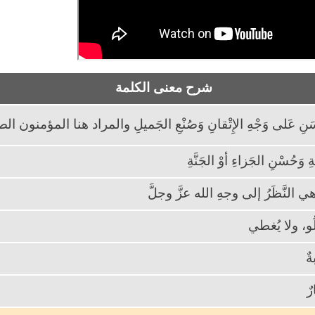
شرح معنى الكلمة
الحَسَنِ عَلى وَجْهِ الإِتْقانِ وَصُنْعِ الجَميلِ والمراد هنا المؤمنون 
ةِ وَحُسْنِ الجَزاءِ أوْ الجَنَّةِ
 هي النَّظَرُ إلى وجهِ الله عزَّ وجلَّ
لُو، ولا يُغطي
ٌ
رٌ