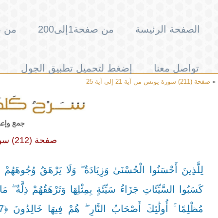
الصفحة الرئيسة
من صفحة1إلى200
من صفحة
تواصل معنا
إضغط لتحميل تطبيق الجول
«
صفحة (211) سورة يونس من آية 21 إلى آية 25
صفحة (212) سورة يونس من آية 26 إلى آية 33
كَسَبُوا السَّيِّئَاتِ جَزَاءُ سَيِّئَةٍ بِمِثْلِهَا وَتَرْهَقُهُمْ ذِلَّةٌ ۖ