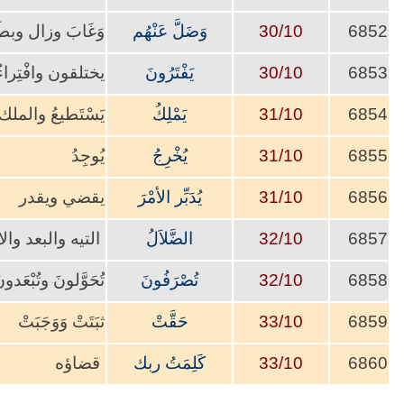
6852
30/10
وَضَلَّ عَنْهُم
وَغَابَ وزال وبطَل
6853
30/10
يَفْتَرُونَ
يختلقون وافْتِراءُ ال
6854
31/10
يَمْلِكُ
يَسْتَطيعُ والم
6855
31/10
يُخْرِجُ
يُوجِدُ
6856
31/10
يُدَبِّر الأمْرَ
يقضي ويقدر
6857
32/10
الضَّلاَلُ
التيه والبعد وا
6858
32/10
تُصْرَفُونَ
تُحَوَّلونَ وتُبْعَد
6859
33/10
حَقَّتْ
ثبَتَتْ وَوَج
6860
33/10
كَلِمَتُ ربك
قضاؤه