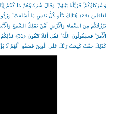
يَرْزُقُكُمْ مِنَ السَّمَاءِ وَالْأَرْضِ أَمَّنْ يَمْلِكُ السَّمْعَ وَالْأَبْص
كَذَٰلِكَ حَقَّتْ كَلِمَتُ رَبِّكَ عَلَى الَّذِينَ فَسَقُوا أَنَّهُمْ لَا يُؤْمِ