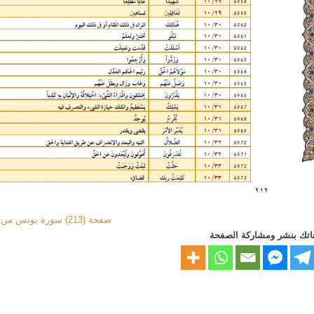
صفحة (213) سورة يونس من آية 34 إلى آية 42
اتك بنشر ومشاركة الصفحة