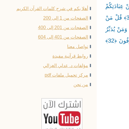
َكُمْ إِنْ كُنَّا عَنْ عِبَادَتِكُمْ
أهلا بكم في شرح كلمات القرآن الكريم
لَغَافِلِينَ ﴿29﴾ هُنَالِكَ تَبْلُو كُلُّ نَفْسٍ مَا أَسْلَفَتْ ۚ وَرُدُّوا إِلَى اللَّهِ مَوْلَاهُمُ الْحَقِّ ۖ وَضَلَّ عَنْهُمْ مَا كَانُوا يَفْتَرُونَ ﴿30﴾ قُلْ مَنْ
الصفحات من 1 إلى 200
الصفحات من 201 إلى 400
َمَنْ يُدَبِّرُ
الصفحات من 401 إلى 604
الْأَمْرَ ۚ فَسَيَقُولُونَ اللَّهُ ۚ فَقُلْ أَفَلَا تَتَّقُونَ ﴿31﴾ فَذَٰلِكُمُ اللَّهُ رَبُّكُمُ الْحَقُّ ۖ فَمَاذَا بَعْدَ الْحَقِّ إِلَّا الضَّلَالُ ۖ فَأَنَّىٰ تُصْرَفُونَ ﴿32﴾
تواصل معنا
روابط قرآنية مفيدة
مؤلفات د. عدلي الغزالي
مركز تحميل ملفات pdf
من نحن