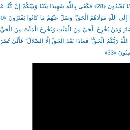
وَشُرَكَاؤُكُمْ ۚ فَزَيَّلْنَا بَيْنَهُمْ ۖ وَقَالَ شُرَكَاؤُهُمْ مَا كُنْتُمْ إِيَّانَا تَعْبُدُونَ ﴿28﴾ فَكَفَىٰ بِاللَّهِ شَهِيدًا بَيْنَنَا وَبَيْن
َارَ وَمَنْ يُخْرِجُ الْحَيَّ مِنَ الْمَيِّتِ وَيُخْرِجُ الْمَيِّتَ مِنَ الْحَيِّ و
نُونَ ﴿33﴾