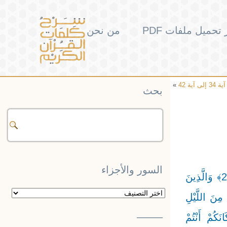
تحميل ملفات PDF
من نحن
»
بحث
السور والأجزاء
لِلَّذِينَ أَحْسَنُوا الْحُسْنَىٰ وَزِيَادَةٌ ۖ وَلَا يَرْهَقُ وُجُوهَهُمْ قَتَرٌ وَلَا ذِلَّةٌ ۚ أُولَٰئِكَ أَصْحَابُ الْجَنَّةِ ۖ هُمْ فِيهَا خَالِدُونَ ﴿26﴾ وَالَّذِينَ
السور
مِنَ اللَّيْلِ
والأجزاء
——–
كُوا مَكَانَكُمْ أَنْتُمْ