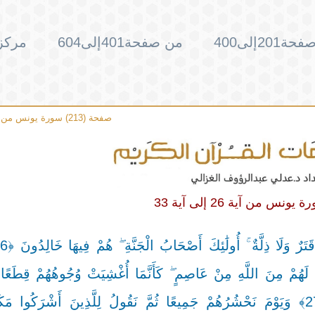
201إلى400
من صفحة401إلى604
مركز 
صفحة (213) سورة يونس من آية 34 إلى آية 42
 مَا لَهُمْ مِنَ اللَّهِ مِنْ عَاصِمٍ ۖ كَأَنَّمَا أُغْشِيَتْ وُجُوهُهُمْ قِطَعًا 
مُظْلِمًا ۚ أُولَٰئِكَ أَصْحَابُ النَّارِ ۖ هُمْ فِيهَا خَالِدُونَ ﴿27﴾ وَيَوْمَ نَحْشُرُهُمْ جَمِيعًا ثُمَّ نَقُولُ لِلَّذِينَ أَشْرَ