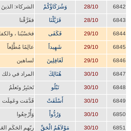
6842
28/10
وَشُرَكَاؤُكُمْ
الشركاء: الذينَ ا
6843
28/10
فَزَيَّلْنَا
ففَرَّقْنا
6844
29/10
فَكَفَى
فحَسْبُنا ، والكف
6845
29/10
شَهِيداً
عالِمًا مُطَّلِعاً
6846
29/10
لَغَافِلِينَ
لساهين
6847
30/10
هُنَالِكَ
المراد في ذلك ال
6848
30/10
تَبْلُو
تَختَبِرُ وتَعلَمُ
6849
30/10
أَسْلَفَتْ
قَدَّمَت وعَمِلَت
6850
30/10
وَرُدُّواْ
وَأُرْجِعُوا
6851
30/10
مَوْلاَهُمُ الْحَقِّ
ربّهم الحَكَم العَ