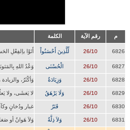
م
رقم الآية
الكلمة
6826
26/10
لِّلَّذِينَ أَحْسَنُواْ
أَتَوْا باِلفِعْلِ 
6827
26/10
الْحُسْنَى
وَعْدُ اللهِ بِالمَثوبَ
6828
26/10
وَزِيَادَةٌ
وَأكْثَرُ، والزيادة
6829
26/10
وَلَا يَرْهَقُ
لا يَغشَى، ولا يَع
6830
26/10
قَتَرٌ
غبار ودُخانٍ وكآبة
6831
26/10
وَلاَ ذِلَّةٌ
وَلاَ هَوانٌ أو صَغا