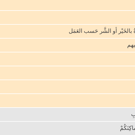
ةُ بالخَيْر أو الشَّر حَسب العَمَل
هم
بِ
اكِنَكُمْ