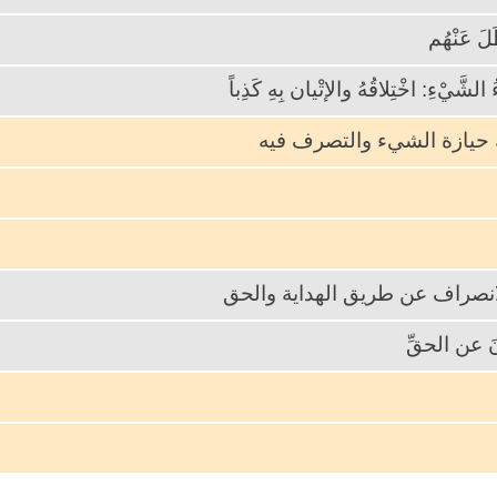
َ عَنْهُم
شَّيْءِ: اخْتِلاقُهُ والإتْيان بِهِ كَذِباً
لك حيازة الشيء والتصرف فيه
لانصراف عن طريق الهداية والحق
ونَ عن الحقِّ
َبَتْ