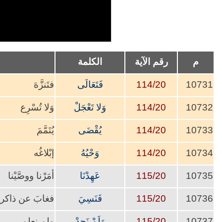
م
رقم الآية
الكلمة
10731
114/20
فَتَعَالَى
فتَنزَّهَ
10732
114/20
وَلا تَعْجَلْ
وَلا تُسْرِع
10733
114/20
يُقْضَى
يُتَمَّمَ
10734
114/20
وَحْيُهُ
إبْلاغُه
10735
115/20
عَهِدْنَا
أمَرْنا ووصَّيْنا
10736
115/20
فَنَسِيَ
فغابَ عن ذاكرتِ
10737
115/20
وَلَمْ نَجِدْ
ولم نعلم