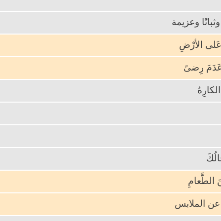
وثباتًا وعزيمة
 عَلى الأرْضِ
وعَدَمَ رِضىً
الكارِهُ
لُكَ
نَ الطَّعامِ
ٌ عن الملابس