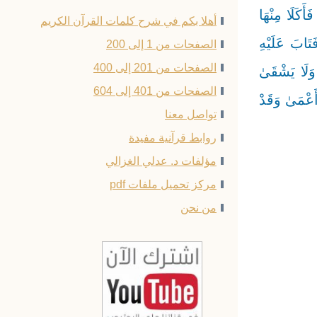
ٰ ﴿119﴾ فَوَسْوَسَ إِلَيْهِ الشَّيْطَانُ قَالَ يَا آدَمُ هَلْ أَدُلُّكَ عَلَىٰ شَجَرَةِ الْخُلْدِ وَمُلْكٍ لَا يَبْلَىٰ ﴿120﴾ فَأَكَلَا مِنْهَا
أهلا بكم في شرح كلمات القرآن الكريم
َبَّهُ فَغَوَىٰ ﴿121﴾ ثُمَّ اجْتَبَاهُ رَبُّهُ فَتَابَ عَلَيْهِ
الصفحات من 1 إلى 200
الصفحات من 201 إلى 400
ُ وَلَا يَشْقَىٰ
الصفحات من 401 إلى 604
1﴾ قَالَ رَبِّ لِمَ حَشَرْتَنِي أَعْمَىٰ وَقَدْ
تواصل معنا
روابط قرآنية مفيدة
مؤلفات د. عدلي الغزالي
مركز تحميل ملفات pdf
من نحن