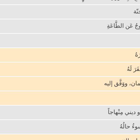
ّة
جُ عَن الطَّاعَةِ
هُ
َفَرَ لَهُ
ن، ووَفَّق إليه
ي أو ديني مِنْهاجاً
سوءُ حالُهُ