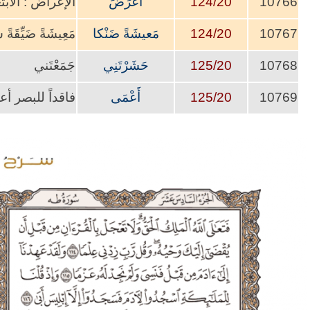
10766
124/20
أَعْرَضَ
الإعراض : الابت
10767
124/20
مَعيشَةً ضَنْكا
مَعِيشَةً ضَيِّقَةً ش
10768
125/20
حَشَرْتَنِي
جَمَعْتَني
10769
125/20
أَعْمَى
فاقداً للبصر أ