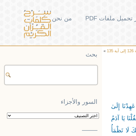
تحميل ملفات PDF
من نحن
»
بحث
السور والأجزاء
 قَبْلِ أَنْ يُقْضَىٰ إِلَيْكَ وَحْيُهُ ۖ وَقُلْ رَبِّ زِدْنِي عِلْمًا ﴿114﴾ وَلَقَدْ عَهِدْنَا إِلَىٰ
السور
 لَهُ عَزْمًا ﴿115﴾ وَإِذْ قُلْنَا لِلْمَلَائِكَةِ اسْجُدُوا لِآدَمَ فَسَجَدُوا إِلَّا إِبْلِيسَ أَبَىٰ ﴿116﴾ فَقُلْنَا يَا آدَمُ
والأجزاء
——–
كُمَا مِنَ الْجَنَّةِ فَتَشْقَىٰ ﴿117﴾ إِنَّ لَكَ أَلَّا تَجُوعَ فِيهَا وَلَا تَعْرَىٰ ﴿118﴾ وَأَنَّكَ لَا تَظْمَأُ