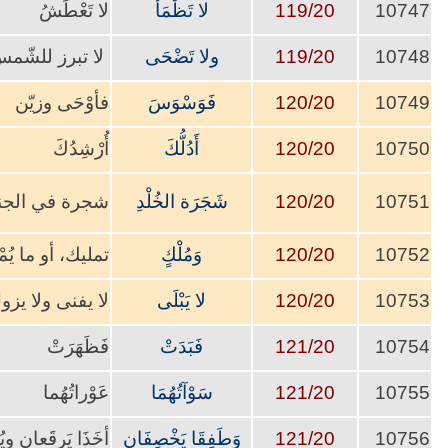
10747
119/20
لا تَظْمَأ
لا تَعْطَشُ
10748
119/20
ولا تَضْحَى
لا تبرز للشّم
10749
120/20
فَوَسْوَسَ
فأوْحَى وزيّن
10750
120/20
أَدُلُّكَ
أُرْشِدُكَ
10751
120/20
شَجَرَة الخُلْدِ
شجرة في الجنة
10752
120/20
وَمُلْكٍ
تمليك، أو 
10753
120/20
لا يَبْلَى
لا يفنى ولا يزول
10754
121/20
فَبَدَتْ
فَظَهَرَتْ
10755
121/20
سَوْآتُهُمَا
عَوْراتُهُما
10756
121/20
وَطَفِقَا يَخْصِفَانِ
أخَذَا يَرقَعانِ وي