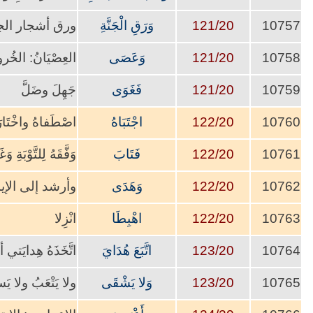
10757
121/20
وَرَقِ الْجَنَّةِ
ورق أشجار الجن
10758
121/20
وَعَصَى
العِصْيَانُ: الخُرو
10759
121/20
فَغَوَى
جَهِلَ وضَلَّ
10760
122/20
اجْتَبَاهُ
اصْطَفاهُ واخْتَارَ
10761
122/20
فَتَابَ
وَفَّقَهُ لِلتَّوْبَةِ وَغ
10762
122/20
وَهَدَى
وأرشد إلى الإيما
10763
122/20
اهْبِطَا
انْزِلا
10764
123/20
اتَّبَعَ هُدَايَ
اتَّخَذَهُ هِدايَت
10765
123/20
وَلا يَشْقَى
ولا يَتْعَبُ ولا يَ