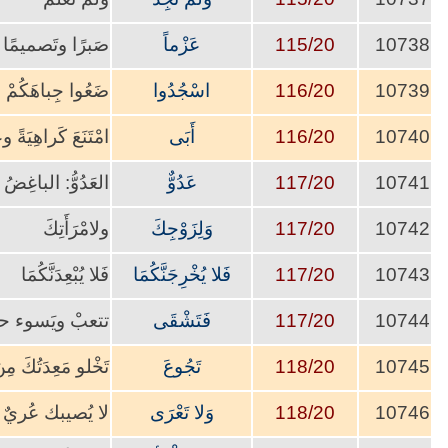
10738
115/20
عَزْماً
صَبرًا وتَصميمًا 
10739
116/20
اسْجُدُوا
ضَعُوا جِباهَكُمْ
10740
116/20
أَبَى
امْتَنَعَ كَراهِيَةً 
10741
117/20
عَدُوٌّ
العَدُوُّ: الباغِضُ 
10742
117/20
وَلِزَوْجِكَ
ولامْرَأَتِكَ
10743
117/20
فَلا يُخْرِجَنَّكُمَا
فَلا يُبْعِدَنَّكُمَا
10744
117/20
فَتَشْقَى
تتعبْ ويَسوء حا
10745
118/20
تَجُوعَ
تَخْلو مَعِدَتُكَ مِ
10746
118/20
وَلا تَعْرَى
لا يُصيبك عُري