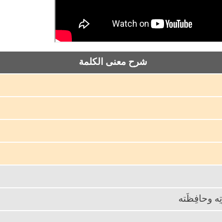
شرح معنى الكلمة
ه وحافِظَته