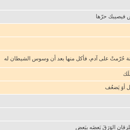
س فيصيبك حرّها
 حُرّمتْ على آدم، فأكل منها بعد أن وسوس الشيطان له
ما يُمْلَك
 أوَ يَضعُف
ُلزِقانِ الوَرَقَ بَعضَه ببَعضٍ