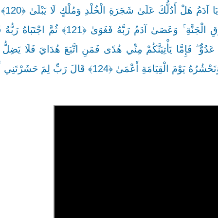
فِيهَا وَلَا تَضْحَى
فَبَدَتْ لَهُمَا سَوْآتُهُمَا وَطَفِقَا يَخْصِفَانِ عَلَيْهِمَا مِنْ وَرَقِ الْجَنَّةِ ۚ وَعَصَىٰ آدَمُ ر
عْضٍ عَدُوٌّ ۖ فَإِمَّا يَأْتِيَنَّكُمْ مِنِّي هُدًى فَمَنِ اتَّبَعَ هُدَايَ فَلَا يَضِلّ
﴿123﴾ وَمَنْ أَعْرَضَ عَنْ ذِكْرِي فَإِنَّ لَهُ مَعِيشَةً ضَنْكًا وَنَحْشُرُهُ يَوْمَ الْقِيَامَةِ أَعْمَىٰ ﴿24