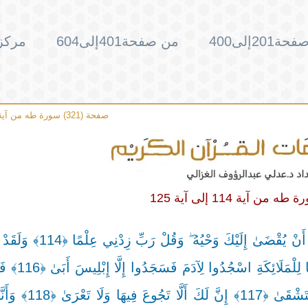
201إلى400
من صفحة401إلى604
مركز 
صفحة (321) سورة طه من آية 126 إلى آية 135
فَتَعَالَى اللَّهُ الْمَلِكُ الْحَقُّ ۗ وَلَا تَعْجَلْ بِالْقُرْآنِ مِنْ
آدَمَ مِنْ قَبْلُ فَنَسِيَ وَلَمْ نَجِدْ
إِنَّ هَٰذَا عَدُوٌّ لَكَ وَلِزَوْجِكَ فَلَا يُخْرِجَنَّ