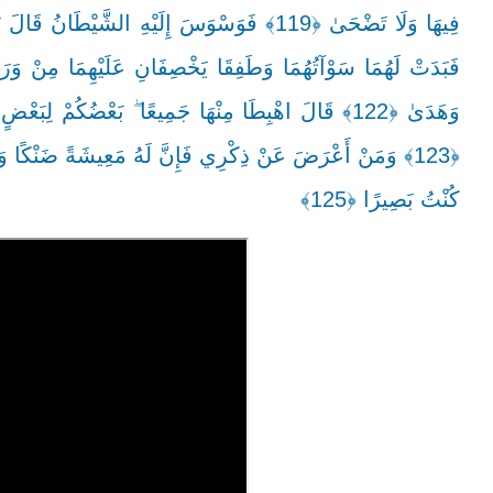
وَهَدَىٰ ﴿122﴾ قَالَ اهْبِطَا مِنْهَا جَمِيعًا ۖ بَعْضُكُمْ لِبَ
كُنْتُ بَصِيرًا ﴿125﴾