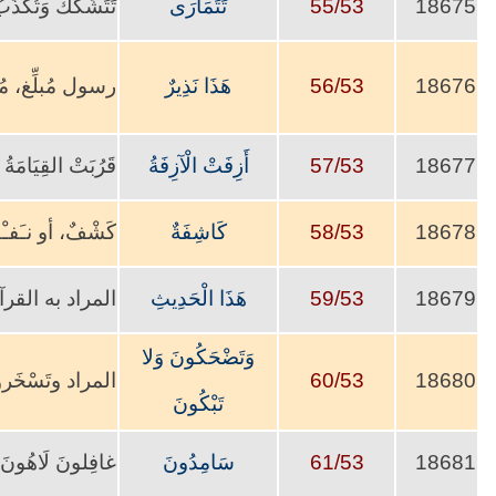
18675
55/53
تَتَمَارَى
تَتَشَكَّكُ وَتُكَذِّب
18676
56/53
هَذَا نَذِيرٌ
رسول مُبلِّغ، م
18677
57/53
أَزِفَتْ الْآزِفَةُ
قَرُبَتْ القِيَامَةُ ، 
18678
58/53
كَاشِفَةٌ
كَشْفٌ، أو نـَ
18679
59/53
هَذَا الْحَدِيثِ
المراد به القر
وَتَضْحَكُونَ وَلا
18680
60/53
المراد وتَسْخَ
تَبْكُونَ
18681
61/53
سَامِدُونَ
غافِلونَ لَاهُونَ،