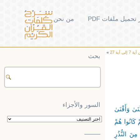
تحميل ملفات PDF
من نحن
»
بحث
السور والأجزاء
أَنَّ عَلَيْهِ النَّشْأَةَ الْأُخْرَىٰ ﴿47﴾ وَأَنَّهُ هُوَ أَغْنَىٰ وَأَقْنَىٰ
السور
وْمَ نُوحٍ مِنْ قَبْلُ ۖ إِنَّهُمْ كَانُوا هُمْ
والأجزاء
——–
54﴾ فَبِأَيِّ آلَاءِ رَبِّكَ تَتَمَارَىٰ ﴿55﴾ هَٰذَا نَذِيرٌ مِنَ النُّذُرِ