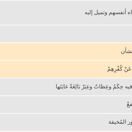
ا تهواه أنفسهم وتميل إليه
لشأن
 عَنْ كُفْرِهِمْ
 حِكَمٌ وعِظاتٌ وعِبَرٌ بَالِغَةٌ غايَتَها
 تنفعْ
ر المُخيفة