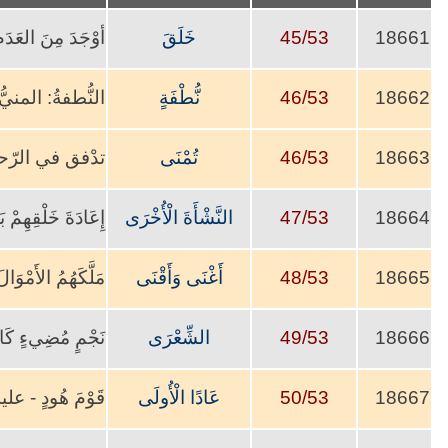
18661
45/53
خَلَقَ
أوْجَدَ مِنَ العَدَ
18662
46/53
نُّطْفَةٍ
النُّطفةُ: المن
18663
46/53
تُمْنَى
تدْفق في الرّحم
18664
47/53
النَّشْأَةَ الْأُخْرَى
إِعَادَةَ خَلْقِه
18665
48/53
أَغْنَى وَأَقْنَى
مَلَّكَهُمُ الأَمْوَا
18666
49/53
الشِّعْرَى
نَجْمٍ مُضِيءٍ كَانَ 
18667
50/53
عَادًا الْأُولَى
قَوْمَ هُودٍ - عل