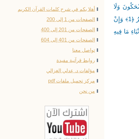
ِنْ دُونِ اللَّهِ كَاشِفَةٌ ﴿58﴾ أَفَمِنْ هَٰذَا الْحَدِيثِ تَعْجَبُونَ ﴿59﴾ وَتَضْحَكُونَ وَلَا
أهلا بكم في شرح كلمات القرآن الكريم
تَبْكُونَ ﴿60﴾ وَأَنْتُمْ سَامِدُونَ ﴿61﴾ فَاسْجُدُوا لِلَّهِ وَاعْبُدُوا ۩ ﴿62﴾ ﷽ اقْتَرَبَتِ السَّاعَةُ وَانْشَقَّ الْقَمَرُ ﴿1﴾ وَإِنْ
الصفحات من 1 إلى 200
الصفحات من 201 إلى 400
تَقِرٌّ ﴿3﴾ وَلَقَدْ جَاءَهُمْ مِنَ الْأَنْبَاءِ مَا فِيهِ
الصفحات من 401 إلى 604
تواصل معنا
روابط قرآنية مفيدة
مؤلفات د. عدلي الغزالي
مركز تحميل ملفات pdf
من نحن