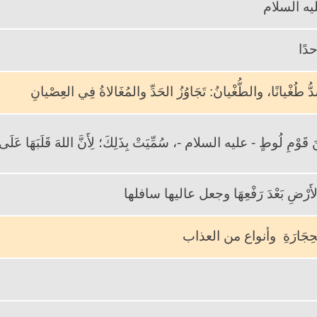
عليه السلام
دًا
ُّ طُغْيانًا، والطُّغْيانُ: تَجَاوُزُ الحَدِّ والمُغَالاةُ فِي العِصْيانِ
َوْمِ لُوطٍ - عليه السلام -، سُمِّيَتْ بِذَلِكَ؛ لِأَنَّ اللهَ قَلَبَهَا عَلَى أَ
الأَرْضِ بَعْدَ رَفْعِهَا وجعل عاليها سافلها
َ الحِجَارَةِ وأنواع من العذاب