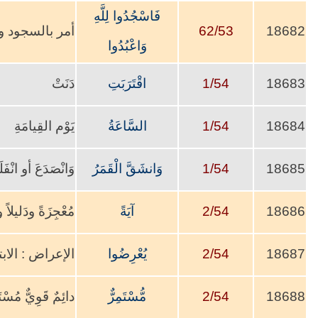
فَاسْجُدُوا لِلَّهِ
18682
62/53
أمر بالسجود وا
وَاعْبُدُوا
18683
1/54
اقْتَرَبَتِ
دَنَتْ
18684
1/54
السَّاعَةُ
يَوْم القِيامَةِ
18685
1/54
وَانشَقَّ الْقَمَرُ
وَانْصَدَعَ أو انْفَلَ
18686
2/54
آيَةً
مُعْجِزَةً
18687
2/54
يُعْرِضُوا
الإعراض : الاب
18688
2/54
مُّسْتَمِرٌّ
دائِمٌ قَوِيٌّ مُسْت