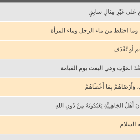
مِ عَلى غَيْرِ مِثالٍ سابِقٍ
يُّ وما اختلط من ماء الرجل وماء المرأة
 أو تُقْذَف
ِمْ بَعْدَ المَوْتِ وهي البعث يوم القيامة
لَ، وَأَرْضَاهُمْ بِمَا أَعْطَاهُمْ
أَهْلُ الجَاهِلِيَّةِ يَعْبُدُونَهُ مِنْ دُونِ اللهِ
يه السلام