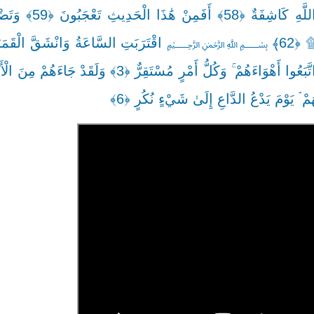
الْأُولَىٰ ﴿56﴾ أَزِفَتِ الْآزِفَةُ ﴿57﴾ لَيْسَ لَهَا م
يَرَوْا آيَةً يُعْرِضُوا وَيَقُولُوا سِحْرٌ مُسْتَمِرٌّ ﴿2﴾ وَكَذَّبُوا وَاتَّبَعُوا أَهْوَاءَهُمْ ۚ وَكُلُّ أَمْرٍ مُسْ