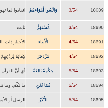
18689
3/54
وَاتَّبَعُوا أَهْوَاءهُمْ
انْقادوا لم
18690
3/54
مُّسْتَقِرٌّ
ثابت
18691
4/54
الْأَنبَاء
الأخبار ذات ا
18692
4/54
مُزْدَجَرٌ
كِفَايَةٌ لِرَدْعِهِمْ
18693
5/54
حِكْمَةٌ بَالِغَةٌ
أي أنَّ القرآن فيه
18694
5/54
فَمَا تُغْنِ
ما تَكْفِ وما
18695
5/54
النُّذُرُ
الرسل أو الأمو