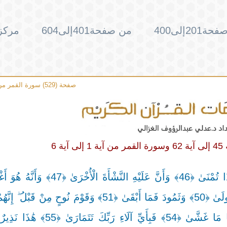
201إلى400
من صفحة401إلى604
مركز 
صفحة (529) سورة القمر من آية 7 إلى آية 27
وَأَنَّهُ خَلَقَ الزَّوْجَيْنِ الذَّكَرَ وَالْأُنْثَىٰ ﴿45﴾ مِنْ نُطْفَةٍ إِذَا تُمْنَىٰ ﴿46﴾ وَ
﴿48﴾ وَأَنَّهُ هُوَ رَبُّ الشِّعْرَىٰ ﴿49﴾ وَأَنَّهُ أَهْلَكَ عَادًا الْأُولَىٰ ﴿50﴾ وَثَمُودَ فَمَا أَبْقَىٰ ﴿51﴾ وَقَ
أَظْلَمَ وَأَطْغَىٰ ﴿52﴾ وَالْمُؤْتَفِكَةَ أَهْوَىٰ ﴿53﴾ فَغَشَّاهَا مَا غَشَّىٰ ﴿