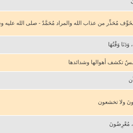
ُ
ُخَوِّف مُحَذِّر من عذاب الله والمراد مُحَمَّدٌ - صلى الله عليه 
وَدَنَا وَقْتُهَا
فـْـسٌ تكشف أهوالها وشدائدها
آن
رونَ ولا تخشعون
 مُعْرِضُونَ