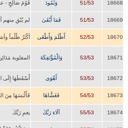
18668
51/53
وَثَمُودَ
قَوْمَ صَالِحٍ - 
18669
51/53
فَمَا أَبْقَىٰ
لم يُبْقِ منهم أح
18670
52/53
أَظْلَمَ وَأَطْغَى
أكْثَرُ ظُلْماً وأشد
18671
53/53
وَالْمُؤْتَفِكَةَ
المقلوبة مَدَائِنَ ق
18672
53/53
أَهْوَى
أَسْقَطَهَا إِلَى 
18673
54/53
فَغَشَّاهَا
فَأَلْبَسَهَا مِن
18674
55/53
آلَاءِ رَبِّكَ
نِعمِ رَبِّكَ