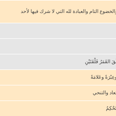
لخضوع التام والعبادة لله التي لا شرك فيها لأحد
قَ القَمَرُ فَلْقَتَيْنِ
 ودَليلاً وعِبْرَةً وعَلامَةً
تعاد والتنحي
َحْكِمٌ