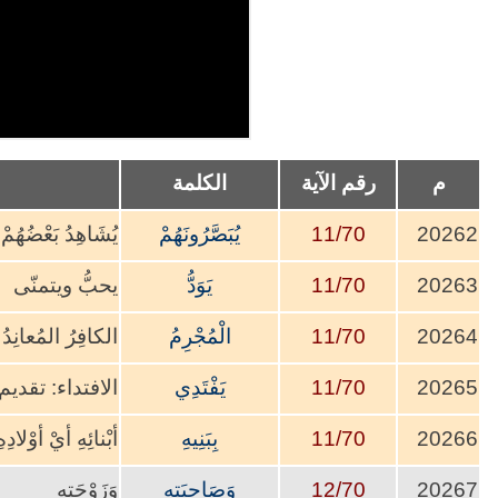
م
رقم الآية
الكلمة
20262
11/70
يُبَصَّرُونَهُمْ
يُشَاهِدُ بَعْضُهُمْ بَ
20263
11/70
يَوَدُّ
يحبُّ 
20264
11/70
الْمُجْرِمُ
الكافِرُ المُعانِدُ
20265
11/70
يَفْتَدِي
الافتداء: تقديم ا
20266
11/70
بِبَنِيهِ
أبْنائِهِ أيْ أوْلادِهِ
20267
12/70
وَصَاحِبَتِهِ
وَزَوْجَتِهِ