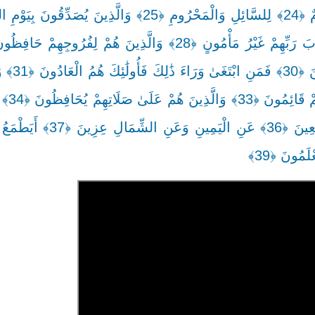
عَلَىٰ أَزْوَاجِهِمْ أَوْ مَا مَ
لِأَمَانَاتِهِمْ وَعَ
جَنَّاتٍ مُكْرَمُونَ ﴿35﴾ فَمَالِ الَّذِينَ كَفَرُوا قِبَلَكَ مُهْطِعِ