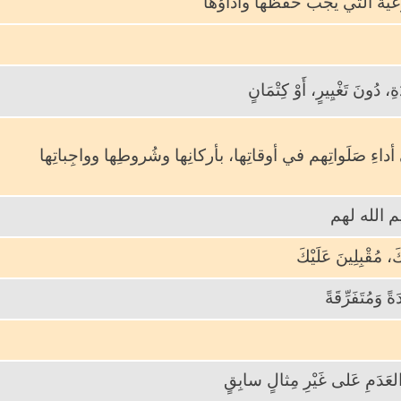
ية التي يجب حفظها وأداؤها
ةِ، دُونَ تَغْيِيرٍ، أَوْ كِتْمَانٍ
داءِ صَلَواتِهم في أوقاتِها، بأركانِها وشُروطِها وواجِباتِها
 الله لهم
، مُقْبِلِينَ عَلَيْكَ
ً وَمُتَفَرِّقَةً
العَدَمِ عَلى غَيْرِ مِثالٍ سابِقٍ