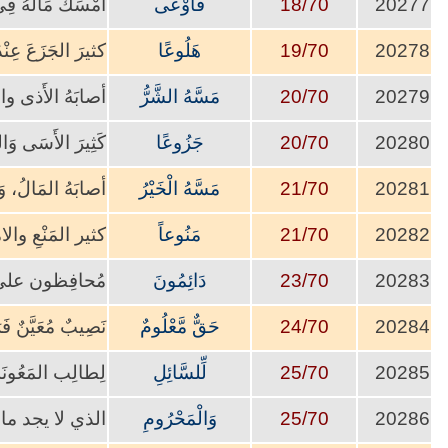
20277
18/70
فَأَوْعَى
أَمْسَكَ مَالَهُ فِي 
20278
19/70
هَلُوعًا
كثيرَ الجَزَعَ عِنْ
20279
20/70
مَسَّهُ الشَّرُّ
أصابَهُ الأَذى وا
20280
20/70
جَزُوعًا
كَثِيرَ الأَسَى وَال
20281
21/70
مَسَّهُ الْخَيْرُ
أصابَهُ المَال
20282
21/70
مَنُوعاً
كثير المَنْعِ وا
20283
23/70
دَائِمُونَ
مُحافِظون على
20284
24/70
حَقٌّ مَّعْلُومٌ
نَصِيبٌ مُعَيَّنٌ فَر
20285
25/70
لِّلسَّائِلِ
لِطالِب المَعُونَة
20286
25/70
وَالْمَحْرُومِ
الذي لا يجد ما يد