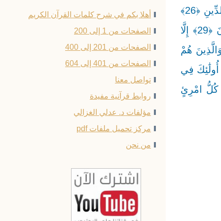
صَلَاتِهِمْ دَائِمُونَ ﴿23﴾ وَالَّذِينَ فِي أَمْوَالِهِمْ حَقٌّ مَعْلُومٌ ﴿24﴾ لِلسَّائِلِ وَالْمَحْرُومِ ﴿25﴾ وَالَّذِينَ يُصَدِّقُونَ بِيَوْمِ الدِّينِ ﴿26﴾
أهلا بكم في شرح كلمات القرآن الكريم
وَالَّذِينَ هُمْ مِنْ عَذَابِ رَبِّهِمْ مُشْفِقُونَ ﴿27﴾ إِنَّ عَذَابَ رَبِّهِمْ غَيْرُ مَأْمُونٍ ﴿28﴾ وَالَّذِينَ هُمْ لِفُرُوجِهِمْ حَافِظُونَ ﴿29﴾ إِلَّا
الصفحات من 1 إلى 200
الصفحات من 201 إلى 400
لَكَتْ أَيْمَانُهُمْ فَإِنَّهُمْ غَيْرُ مَلُومِينَ ﴿30﴾ فَمَنِ ابْتَغَىٰ وَرَاءَ ذَٰلِكَ فَأُولَٰئِكَ هُمُ الْعَادُونَ ﴿31﴾ وَالَّذِينَ هُمْ
الصفحات من 401 إلى 604
هْدِهِمْ رَاعُونَ ﴿32﴾ وَالَّذِينَ هُمْ بِشَهَادَاتِهِمْ قَائِمُونَ ﴿33﴾ وَالَّذِينَ هُمْ عَلَىٰ صَلَاتِهِمْ يُحَافِظُونَ ﴿34﴾ أُولَٰئِكَ فِي
تواصل معنا
ينَ ﴿36﴾ عَنِ الْيَمِينِ وَعَنِ الشِّمَالِ عِزِينَ ﴿37﴾ أَيَطْمَعُ كُلُّ امْرِئٍ
روابط قرآنية مفيدة
مؤلفات د. عدلي الغزالي
مركز تحميل ملفات pdf
من نحن