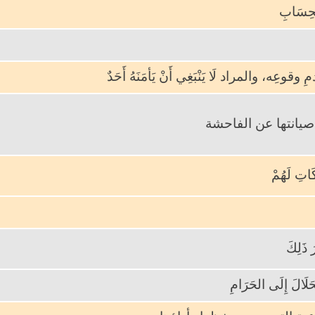
الحِسَابِ
ِ وقوعِه، والمراد لَا يَنْبَغِي أَنْ يَأمَنَهُ أَحَدٌ
يانتها عن الفاحشة
كَاتِ لَهُمْ
 ذَلِكَ
َلَالَ إِلَى الحَرَامِ