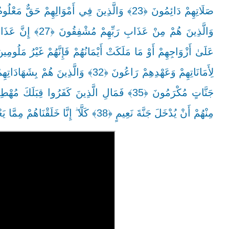
مِنْهُمْ أَنْ يُدْخَلَ جَنَّةَ نَعِيمٍ ﴿38﴾ كَلَّا ۖ إِنَّا خَلَقْنَاهُمْ مِمَّا يَعْلَمُونَ ﴿39﴾