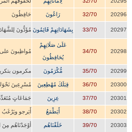
20295
32/70
لِأَمَانَاتِهِمْ
لحقوقهم المرع
20296
32/70
رَاعُونَ
حَافِظُونَ
20297
33/70
بِشَهَادَاتِهِمْ قَائِمُونَ
مُؤَدُّونَ لِلشَّهَادَ
عَلَىٰ صَلَاتِهِمْ
20298
34/70
مُواظِبونَ على أ
يُحَافِظُونَ
20299
35/70
مُّكْرَمُونَ
مكرمون بتكريم
20300
36/70
قِبَلَكَ مُهْطِعِينَ
مُسْرِعِينَ نَحْوَكَ
20301
37/70
عِزِينَ
جَمَاعَاتٍ مُتَعَدِّدَة
20302
38/70
أَيَطْمَعُ
أَيَرجو ويَرْغَبُ
20303
39/70
خَلَقْنَاهُم
أوْجَدْنَاهُم مِنَ 