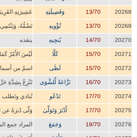
20268
13/70
وَفَصِيلَتِهِ
عَشِيرَتِهِ القَرِيبَ
20269
13/70
تُؤْويهِ
تَضُمُّهُ، وَيَنْتَمِي إ
20270
14/70
يُنجِيهِ
ينقذه
20271
15/70
كَلَّا
لَيْسَ الأَمْرُ كَمَا ت
20272
15/70
لَظَى
اسمٌ من أسماء جه
20273
16/70
نَزَّاعَةً لِّلشَّوَى
تَنْزِعُ بِشِدَّةِ حَ
20274
17/70
تَدْعُو
تُنادي وتَطلب
20275
17/70
أَدْبَرَ وَتَوَلَّىٰ
وَلّى دُبرَهُ عن
20276
18/70
وَجَمَعَ
المراد جمع الم