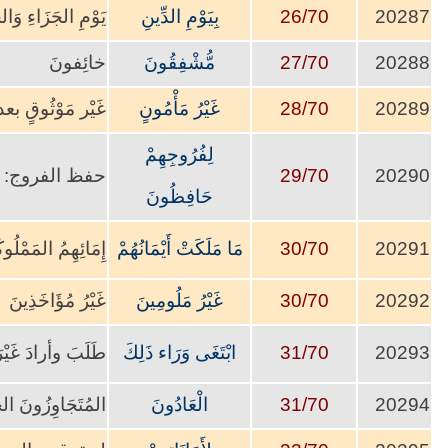
20287
26/70
بِيَوْمِ الدِّينِ
يَوْمِ الجَزَاءِ وَ
20288
27/70
مُّشْفِقُونَ
خائِفونَ
20289
28/70
غَيْرُ مَأْمُونٍ
غَيْر مَوْثُوقٍ بعدم
لِفُرُوجِهِمْ
20290
29/70
حفظ الفروج: ص
حَافِظُونَ
20291
30/70
مَا مَلَكَتْ أَيْمَانُهُمْ
إِمَائِهِمُ المَمْلُو
20292
30/70
غَيْرُ مَلُومِينَ
غَيْرُ مُؤَاخَذِينَ
20293
31/70
ابْتَغَى وَرَاء ذَلِكَ
طَلَبَ وأرادَ غَيْرَ
20294
31/70
الْعَادُونَ
المُتَجَاوِزُونَ الح