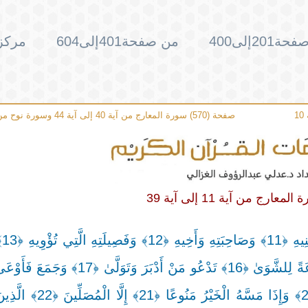
201إلى400
من صفحة401إلى604
مركز 
صفحة (570) سورة المعارج من آية 40 إلى آية 44 وسورة نوح من آية 1 إلى آية 10
يُبَصَّ
الْإِنْسَانَ خُلِقَ هَلُوعًا ﴿19﴾ إِذَا مَسَّهُ الشَّرُّ جَزُوع