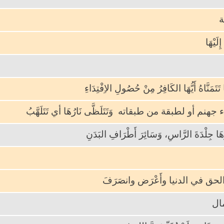
ة
ِلَيْهَا
َتَمَنَّاهُ أَيُّهَا الكَافِرُ مِنْ حُصُولِ الاِفْتِدَاءِ
نم أو لطبقة من طبقاته وَتَتَلَظَّى نَارُهَا أي تَتَلَهَّبُ
رِّهَا جِلْدَةَ الرَّاسِ، وَسَائِرَ أَطْرَافِ البَدَنِ
 الحق في الدنيا وأَعْرَض وانصَرَفَ
ال