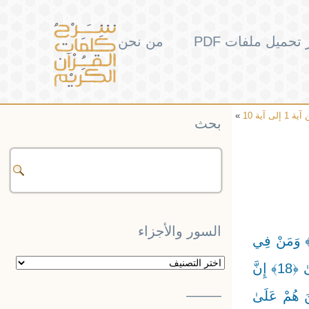
تحميل ملفات PDF
من نحن
»
بحث
السور والأجزاء
رُونَهُمْ ۚ يَوَدُّ الْمُجْرِمُ لَوْ يَفْتَدِي مِنْ عَذَابِ يَوْمِئِذٍ بِبَنِيهِ ﴿11﴾ وَصَاحِبَتِهِ وَأَخِيهِ ﴿12﴾ وَفَصِيلَتِهِ الَّتِي تُؤْوِيهِ ﴿13﴾ وَمَنْ فِي
السور
الْأَرْضِ جَمِيعًا ثُمَّ يُنْجِيهِ ﴿14﴾ كَلَّا ۖ إِنَّهَا لَظَىٰ ﴿15﴾ نَزَّاعَةً لِلشَّوَىٰ ﴿16﴾ تَدْعُو مَنْ أَدْبَرَ وَتَوَلَّىٰ ﴿17﴾ وَجَمَعَ فَأَوْعَىٰ ﴿18﴾ إِنَّ
والأجزاء
——–
ًا ﴿20﴾ وَإِذَا مَسَّهُ الْخَيْرُ مَنُوعًا ﴿21﴾ إِلَّا الْمُصَلِّينَ ﴿22﴾ الَّذِينَ هُمْ عَلَىٰ