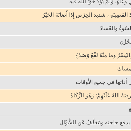
وِعَاءٍ، وَلَمْ يُؤَدِّ حَقَّ اللهِ فِيهِ
دَ المُصِيبَةِ ، شديد الحِرْص إِذَا أَصَابَهُ الخَيْرُ
لسُوءُ والفَسادُ
حُزْنِ
ُ، وَاليُسْرُ وما مِنْهُ نَفْعٌ وَصَلاحٌ
لامساك
 أدائها في جميع الأوقات
َضَهُ اللهُ عَلَيْهِمْ؛ وَهُوَ الزَّكَاةُ
ِ
فع حاجته ويَتَعَفَّفُ عَنِ السُّؤَالِ