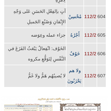
آتٍ باِلفِعْلِ الحَسَنِ عَلى وَجْهِ
604
112/2
مُحْسِنٌ
الإِتْقانِ وَصُنْعِ الجَميلِ
605
112/2
أَجْرُهُ
جزاء عمله وعِوَضه
الخَوْف: انْفِعالٌ يَبْعَثُ الفَزَعَ في
606
112/2
خَوْفٌ
النَّفْسِ لِتَوَقُّعِ مكروه
ولا هم
607
112/2
لا يُصيبُهُم هَمُّ ولا غَمُّ
يَحْزَنُونَ