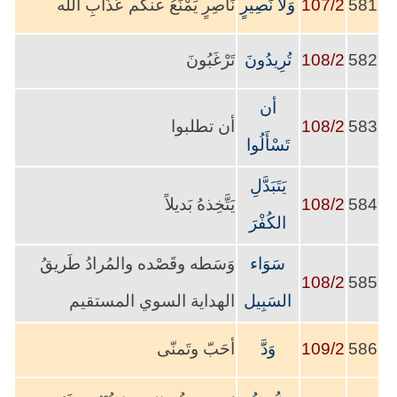
581
107/2
وَلا نَصِيرٍ
نَاصِرٍ يَمْنَعُ عنكم عَذَابِ الله
582
108/2
تُرِيدُونَ
تَرْغَبُونَ
أن
583
108/2
أن تطلبوا
تَسْأَلُوا
يَتَبَدَّلِ
584
108/2
يَتَّخِذهُ بَديلاً
الكُفْرَ
سَوَاء
وَسَطه وقَصْده والمُرادُ طَريقُ
108/2
585
السَبِيل
الهداية السوي المستقيم
586
109/2
وَدَّ
أحَبّ وتَمنّى