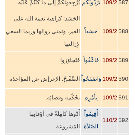
587
109/2
يَرُدُّونَكُم
يُرْجِعونَكُمْ إلى ما كُنْتُمْ عَلَيْهِ
الحَسَد: كراهية نعمة الله على
588
109/2
حَسَداً
الغير، وتمني زوالها وربما السعي
لإِزالتها
589
109/2
فَاعْفُواْ
فَتَجاوَزوا
590
109/2
وَاصْفَحُواْ
الصَّفْـحُ: الإعراِض عن المؤاخذة
591
109/2
بِأَمْرِهِ
بحُكْمِهِ وقضائِهِ.
أَقِيمُواْ
أَدّوها كامِلةً في أوْقاتِها
110/2
592
الصَّلاَةَ
المَشروعةِ