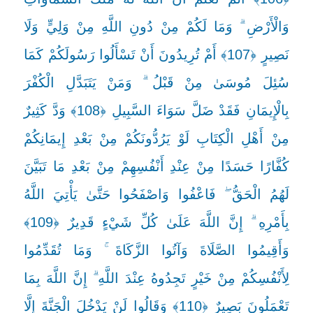
وَالْأَرْضِ ۗ وَمَا لَكُمْ مِنْ دُونِ اللَّهِ مِنْ وَلِيٍّ وَلَا
نَصِيرٍ ﴿107﴾ أَمْ تُرِيدُونَ أَنْ تَسْأَلُوا رَسُولَكُمْ كَمَا
سُئِلَ مُوسَىٰ مِنْ قَبْلُ ۗ وَمَنْ يَتَبَدَّلِ الْكُفْرَ
بِالْإِيمَانِ فَقَدْ ضَلَّ سَوَاءَ السَّبِيلِ ﴿108﴾ وَدَّ كَثِيرٌ
مِنْ أَهْلِ الْكِتَابِ لَوْ يَرُدُّونَكُمْ مِنْ بَعْدِ إِيمَانِكُمْ
كُفَّارًا حَسَدًا مِنْ عِنْدِ أَنْفُسِهِمْ مِنْ بَعْدِ مَا تَبَيَّنَ
لَهُمُ الْحَقُّ ۖ فَاعْفُوا وَاصْفَحُوا حَتَّىٰ يَأْتِيَ اللَّهُ
بِأَمْرِهِ ۗ إِنَّ اللَّهَ عَلَىٰ كُلِّ شَيْءٍ قَدِيرٌ ﴿109﴾
وَأَقِيمُوا الصَّلَاةَ وَآتُوا الزَّكَاةَ ۚ وَمَا تُقَدِّمُوا
لِأَنْفُسِكُمْ مِنْ خَيْرٍ تَجِدُوهُ عِنْدَ اللَّهِ ۗ إِنَّ اللَّهَ بِمَا
تَعْمَلُونَ بَصِيرٌ ﴿110﴾ وَقَالُوا لَنْ يَدْخُلَ الْجَنَّةَ إِلَّا