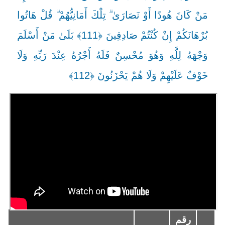
مَنْ كَانَ هُودًا أَوْ نَصَارَىٰ ۗ تِلْكَ أَمَانِيُّهُمْ ۗ قُلْ هَاتُوا
بُرْهَانَكُمْ إِنْ كُنْتُمْ صَادِقِينَ ﴿111﴾ بَلَىٰ مَنْ أَسْلَمَ
وَجْهَهُ لِلَّهِ وَهُوَ مُحْسِنٌ فَلَهُ أَجْرُهُ عِنْدَ رَبِّهِ وَلَا
خَوْفٌ عَلَيْهِمْ وَلَا هُمْ يَحْزَنُونَ ﴿112﴾
رقم