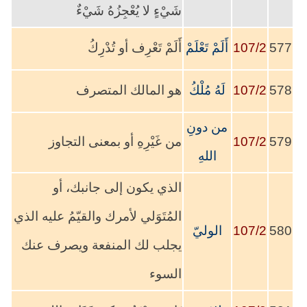
شَيْءٍ لا يُعْجِزُهُ شَيْءٌ
577
107/2
أَلَمْ تَعْلَمْ
أَلَمْ تَعْرِف أو تُدْرِكُ
578
107/2
لَهُ مُلْكُ
هو المالك المتصرف
من دونِ
579
107/2
من غَيْرِهِ أو بمعنى التجاوز
اللهِ
الذي يكون إلى جانبك، أو
المُتَوَلي لأمرك والقيّمُ عليه الذي
580
107/2
الوليّ
يجلب لك المنفعة ويصرف عنك
السوء