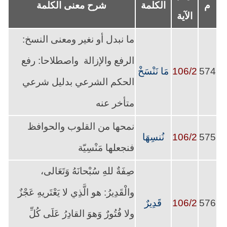
م
الكلمة
شرح معنى الكلمة
الآية
ما نبدل أو نغير ومعنى النسخ:
الرفع والإزالة واصطلاحا: رفع
574
106/2
مَا نَنْسَخْ
الحكم الشرعي بدليل شرعي
متأخر عنه
نمحها من القلوب والحوافظ
575
106/2
نُنسِهَا
فنجعلها مَنْسِيّة
صِفَةٌ للهِ سُبْحانَهُ وَتَعَالى،
والْقَدِيرُ: هو الَّذِي لا يَعْتَريهِ عَجْزٌ
576
106/2
قَدِيرٌ
ولا فُتُورٌ وَهوَ القادِرُ عَلَى كُلِّ