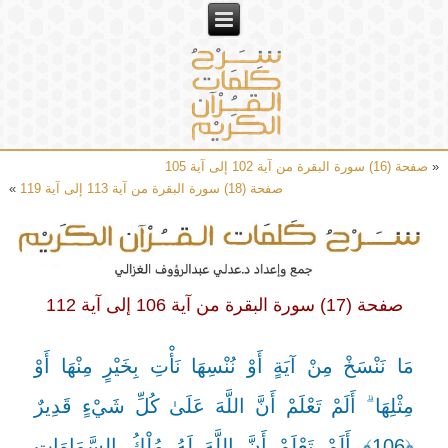
«
صفحة (16) سورة البقرة من آية 102 إلى آية 105
صفحة (18) سورة البقرة من آية 113 إلى آية 119
»
صفحة (17) سورة البقرة من آية 106 إلى آية 112
مَا نَنْسَخْ مِنْ آيَةٍ أَوْ نُنْسِهَا نَأْتِ بِخَيْرٍ مِنْهَا أَوْ
مِثْلِهَا ۗ أَلَمْ تَعْلَمْ أَنَّ اللَّهَ عَلَىٰ كُلِّ شَيْءٍ قَدِيرٌ
﴿106﴾ أَلَمْ تَعْلَمْ أَنَّ اللَّهَ لَهُ مُلْكُ السَّمَاوَاتِ