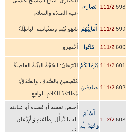
النَّصَارَى: أتباع المسيح عيسى
598
111/2
نَصَارَى
عليه الصلاة والسلام
599
111/2
أَمَانِيُّهُمْ
شَهَواتُهُم وتمنّياتهم الباطِلَةُ
600
111/2
هَاتُواْ
أَحْضِروا
601
111/2
بُرْهَانَكُمْ
البُرْهانُ: الحُجَّةُ البَيِّنَةُ الفاصِلَةُ
مُتَّصِفينَ بالصِّدقِ، والصِّدْقُ:
602
111/2
صَادِقِينَ
مُطابَقَةُ الكَلامِ للواقِعِ
أخلص نفسه أو قصده أو عبادته
أَسْلَمَ
603
112/2
لله بالتَّذَلُّل لِطَاعَتِهِ وَالْإِذْعَان
وَجْهَهُ لِلّهِ
لِأَمْرِهِ