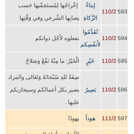
إيتاءُ
إخْراجُها لِمُستَحِقّيها حَسب
110/2
593
الزَّكاةِ
نِصابِها الشَّرعي وفي وَقْتِها
تُقَدِّمُوا
594
110/2
تفعلوه لأَجْل ذواتكم
لأَنفُسِكم
595
110/2
خَيْرٍ
الْخَيْرُ: ما مِنْهُ نَفْعٌ وَصَلاحٌ
صِفَةٌ للهِ سُبْحانَهُ وَتَعَالى والمراد
596
110/2
بَصِيرٌ
بصير بكل أعمالكم وسيجازيكم
عليها .
597
111/2
هوداً
يهودًا